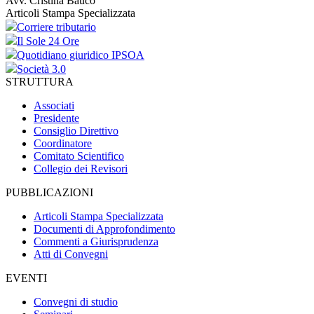
Avv. Cristina Bauco
Articoli Stampa Specializzata
Corriere tributario
Il Sole 24 Ore
Quotidiano giuridico IPSOA
Società 3.0
STRUTTURA
Associati
Presidente
Consiglio Direttivo
Coordinatore
Comitato Scientifico
Collegio dei Revisori
PUBBLICAZIONI
Articoli Stampa Specializzata
Documenti di Approfondimento
Commenti a Giurisprudenza
Atti di Convegni
EVENTI
Convegni di studio