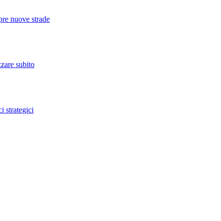
apre nuove strade
zzare subito
 strategici