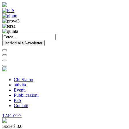
Iscriviti alla Newsletter
Chi Siamo
attività
Eventi
Pubblicazioni
IGS
Contatti
1
2
3
4
5
>
>>
Società 3.0