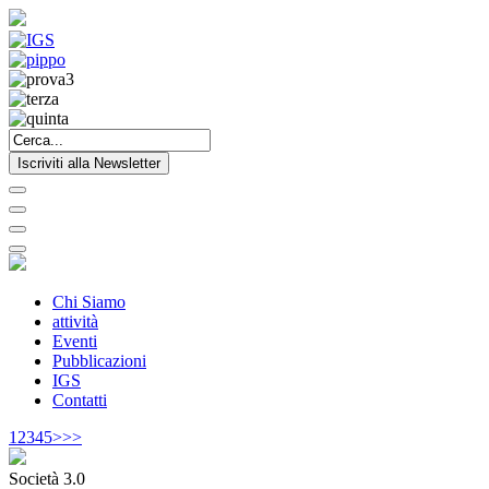
Iscriviti alla Newsletter
Chi Siamo
attività
Eventi
Pubblicazioni
IGS
Contatti
1
2
3
4
5
>
>>
Società 3.0