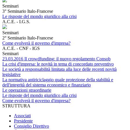
Seminari
3° Seminario Italo-Francese
Le risposte del mondo giuridico alla crisi
A.C.E. - I.G.S.
Seminari
2° Seminario Italo-Francese
Come evolverà il governo d'impresa?
A.C.E. - CNF - IGS
Seminari
23.03.2016 Il crowdfunding: il nuovo regolamento Consob
La crisi d'impresa: le novità in tema di concordato preventivo
Le società a responsabilità limitata alla luce delle recenti novità
legislative
La normativa antiriciclaggio quale protezione della stabilità e
dell'integrità del sistema economico e finanziario
Le operazioni straordinarie
Le risposte del mondo giuridico alla crisi
Come evolverà il governo d'impresa?
STRUTTURA
Associati
Presidente
Consiglio Direttivo