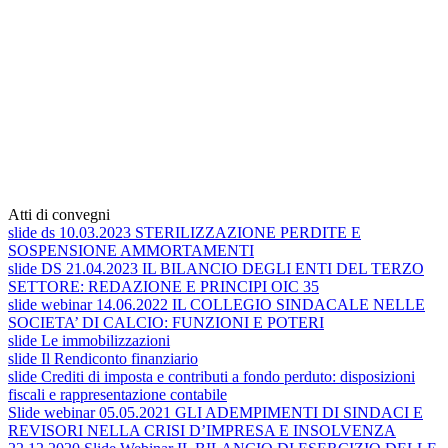
Atti di convegni
slide ds 10.03.2023 STERILIZZAZIONE PERDITE E
SOSPENSIONE AMMORTAMENTI
slide DS 21.04.2023 IL BILANCIO DEGLI ENTI DEL TERZO
SETTORE: REDAZIONE E PRINCIPI OIC 35
slide webinar 14.06.2022 IL COLLEGIO SINDACALE NELLE
SOCIETA’ DI CALCIO: FUNZIONI E POTERI
slide Le immobilizzazioni
slide Il Rendiconto finanziario
slide Crediti di imposta e contributi a fondo perduto: disposizioni
fiscali e rappresentazione contabile
Slide webinar 05.05.2021 GLI ADEMPIMENTI DI SINDACI E
REVISORI NELLA CRISI D’IMPRESA E INSOLVENZA