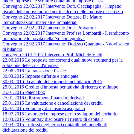
micro imprese e le scritture contabili di imposte e tasse
Convegno 22.02.2017 Intervento Dott. Cacciapaglia - l'impatto
fiscale delle nuove norme per il calcolo delle imposte d'esercizio
Convegno 22.02.2017 Intervento Dott.ssa De Mauro
immobilizzazioni materiali e immateriali
Convegno 22.02.2017 Intervento Dott. Provaroni
Convegno 22.02.2017 Intervento Prof.ssa Lombardi - Il rendiconto
finanziario e le novità della Nota integrativa
Convegno 22.02.2017 Intervento: Dott.ssa Quaranta - Nuovi schemi
di bilancio
convegno 26.01.2017 Intervento Prof. Michele Vietti
22.06.2016 Le proposte concorrenti quali nuovi strumenti per la
soluzione delle crisi d'impresa
22.06.2016 La transazione fiscale
30.03.2016 Imposte differite e anticipate
30.03.2016 Il calcolo delle imposte nel bilancio 2015
25.01.2016 Credito d'imposta per attività di ricerca e sviluppo
25.01.2016 Patent box
25.01.2016 Gli strumenti finanziari derivati
25.01.2016 La valutazione e cancellazione dei crediti
16.07.2015 Voluntary disclosure:casi pratici
18.07.2015 Lavoratori e imprese per lo sviluppo del territorio
12.03.2015 Voluntary disclosure (il rientro di capitali)
23.03.2015 I riflessi degli errori contabili nel modello di
dichiarazione dei redditi