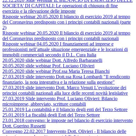
22.12.2020 Slide Webinar IL BILANCIO DI ESERCIZIO DELLE
SOCIETA’ DI CAPITALI: Le operazioni di chiusura di fine
esercizio e la rilevazione delle imposte
Risposte webinar 20.05.2020 Il bilancio di esercizio 2019 al tempo
del Coronavirus predisposto con i principi contabili nazionali (parte
2)
Risposte webinar 20.05.2020 Il bilancio di esercizio 2019 al tempo
del Coronavirus predisposto con i principi contabili nazionali
Risposte webinar 04.05.2020 I finanziamenti ad imprese e
professionisti nell’attuale situazione emergenziale e le locazioni di
immobili commerciali secondo il D.L. Cura Italia
20.05.2020 slide webinar Dott. Alfredo Barbaranelli
20.05.2020 slide webinar Prof. Luciano Olivieri
20.05.2020 slide webinar Prof.ssa Maria Teresa Bianchi
27.03.2019 slide intervento Dott.ssa Rosa Lombardi "Il rendiconto
finanziario, la nota integrativa e la relazione sulla gestione"
27.03.2019 slide intervento Dott. Marco Venuti L’evoluzione dei
principi contabili nazionali alla luce delle recenti novità legislative
27.03.2019 Slide intervento Prof. Luciano Olivieri: Bilancio
microimprese, abbreviato, scritture contabili
25.01.2019 La contabilità e il bilancio degli enti del Terzo Settore
25.01.2019 La fiscalità degli Enti del Terzo Settore
23.01.2018 convegno: le imposte nel bilancio di esercizio intervento
Dott. Guerino Russetti
Convegno 22.02.2017 Intervento Dott. Olivieri - Il bilancio delle