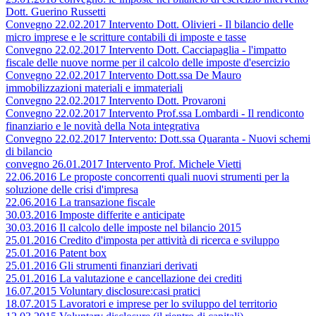
Dott. Guerino Russetti
Convegno 22.02.2017 Intervento Dott. Olivieri - Il bilancio delle
micro imprese e le scritture contabili di imposte e tasse
Convegno 22.02.2017 Intervento Dott. Cacciapaglia - l'impatto
fiscale delle nuove norme per il calcolo delle imposte d'esercizio
Convegno 22.02.2017 Intervento Dott.ssa De Mauro
immobilizzazioni materiali e immateriali
Convegno 22.02.2017 Intervento Dott. Provaroni
Convegno 22.02.2017 Intervento Prof.ssa Lombardi - Il rendiconto
finanziario e le novità della Nota integrativa
Convegno 22.02.2017 Intervento: Dott.ssa Quaranta - Nuovi schemi
di bilancio
convegno 26.01.2017 Intervento Prof. Michele Vietti
22.06.2016 Le proposte concorrenti quali nuovi strumenti per la
soluzione delle crisi d'impresa
22.06.2016 La transazione fiscale
30.03.2016 Imposte differite e anticipate
30.03.2016 Il calcolo delle imposte nel bilancio 2015
25.01.2016 Credito d'imposta per attività di ricerca e sviluppo
25.01.2016 Patent box
25.01.2016 Gli strumenti finanziari derivati
25.01.2016 La valutazione e cancellazione dei crediti
16.07.2015 Voluntary disclosure:casi pratici
18.07.2015 Lavoratori e imprese per lo sviluppo del territorio