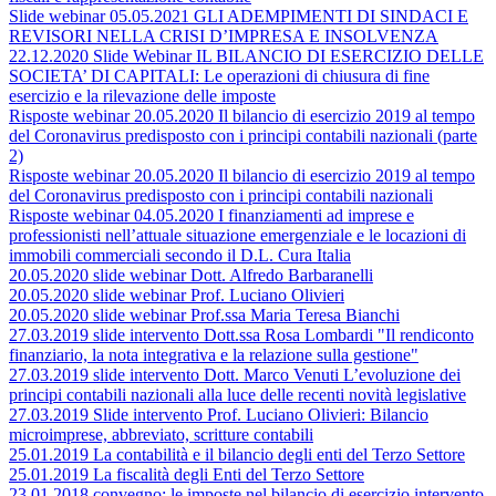
Slide webinar 05.05.2021 GLI ADEMPIMENTI DI SINDACI E
REVISORI NELLA CRISI D’IMPRESA E INSOLVENZA
22.12.2020 Slide Webinar IL BILANCIO DI ESERCIZIO DELLE
SOCIETA’ DI CAPITALI: Le operazioni di chiusura di fine
esercizio e la rilevazione delle imposte
Risposte webinar 20.05.2020 Il bilancio di esercizio 2019 al tempo
del Coronavirus predisposto con i principi contabili nazionali (parte
2)
Risposte webinar 20.05.2020 Il bilancio di esercizio 2019 al tempo
del Coronavirus predisposto con i principi contabili nazionali
Risposte webinar 04.05.2020 I finanziamenti ad imprese e
professionisti nell’attuale situazione emergenziale e le locazioni di
immobili commerciali secondo il D.L. Cura Italia
20.05.2020 slide webinar Dott. Alfredo Barbaranelli
20.05.2020 slide webinar Prof. Luciano Olivieri
20.05.2020 slide webinar Prof.ssa Maria Teresa Bianchi
27.03.2019 slide intervento Dott.ssa Rosa Lombardi "Il rendiconto
finanziario, la nota integrativa e la relazione sulla gestione"
27.03.2019 slide intervento Dott. Marco Venuti L’evoluzione dei
principi contabili nazionali alla luce delle recenti novità legislative
27.03.2019 Slide intervento Prof. Luciano Olivieri: Bilancio
microimprese, abbreviato, scritture contabili
25.01.2019 La contabilità e il bilancio degli enti del Terzo Settore
25.01.2019 La fiscalità degli Enti del Terzo Settore
23.01.2018 convegno: le imposte nel bilancio di esercizio intervento