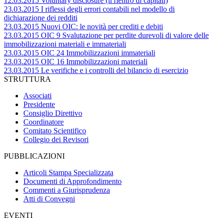
12.03.2015 Voluntary disclosure (il rientro di capitali)
23.03.2015 I riflessi degli errori contabili nel modello di
dichiarazione dei redditi
23.03.2015 Nuovi OIC: le novità per crediti e debiti
23.03.2015 OIC 9 Svalutazione per perdite durevoli di valore delle
immobilizzazioni materiali e immateriali
23.03.2015 OIC 24 Immobilizzazioni immateriali
23.03.2015 OIC 16 Immobilizzazioni materiali
23.03.2015 Le verifiche e i controlli del bilancio di esercizio
STRUTTURA
Associati
Presidente
Consiglio Direttivo
Coordinatore
Comitato Scientifico
Collegio dei Revisori
PUBBLICAZIONI
Articoli Stampa Specializzata
Documenti di Approfondimento
Commenti a Giurisprudenza
Atti di Convegni
EVENTI