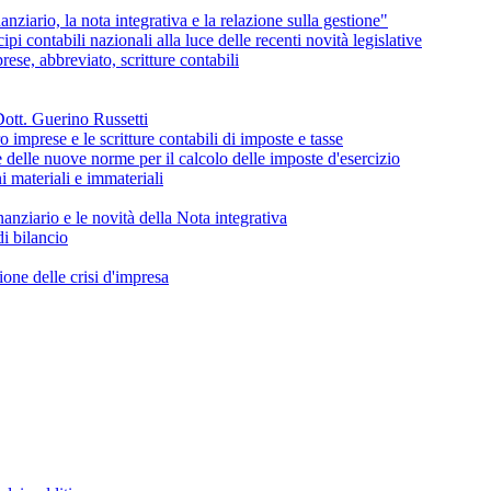
ziario, la nota integrativa e la relazione sulla gestione"
 contabili nazionali alla luce delle recenti novità legislative
ese, abbreviato, scritture contabili
Dott. Guerino Russetti
 imprese e le scritture contabili di imposte e tasse
 delle nuove norme per il calcolo delle imposte d'esercizio
materiali e immateriali
nziario e le novità della Nota integrativa
i bilancio
one delle crisi d'impresa