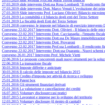
20.05.2020 slide webinar Prof.ssa Maria Teresa Bianchi
27.03.2019 slide intervento Dott.ssa Rosa Lombardi "Il rendiconto finan
27.03.2019 slide intervento Dott. Marco Venuti L’evoluzione dei principi
27.03.2019 Slide intervento Prof. Luciano Olivieri: Bilancio microimpr
25.01.2019 La contabilità e il bilancio degli enti del Terzo Settore
25.01.2019 La fiscalità degli Enti del Terzo Settore
23.01.2018 convegno: le imposte nel bilancio di esercizio intervento 
Convegno 22.02.2017 Intervento Dott. Olivieri - Il bilancio delle micro
Convegno 22.02.2017 Intervento Dott. Cacciapaglia - l'impatto fiscale
Convegno 22.02.2017 Intervento Dott.ssa De Mauro immobilizzazioni 
Convegno 22.02.2017 Intervento Dott. Provaroni
Convegno 22.02.2017 Intervento Prof.ssa Lombardi - Il rendiconto fina
Convegno 22.02.2017 Intervento: Dott.ssa Quaranta - Nuovi schemi d
convegno 26.01.2017 Intervento Prof. Michele Vietti
22.06.2016 Le proposte concorrenti quali nuovi strumenti per la soluzi
22.06.2016 La transazione fiscale
30.03.2016 Imposte differite e anticipate
30.03.2016 Il calcolo delle imposte nel bilancio 2015
25.01.2016 Credito d'imposta per attività di ricerca e sviluppo
25.01.2016 Patent box
25.01.2016 Gli strumenti finanziari derivati
25.01.2016 La valutazione e cancellazione dei crediti
16.07.2015 Voluntary disclosure:casi pratici
18.07.2015 Lavoratori e imprese per lo sviluppo del territorio
12.03.2015 Voluntary disclosure (il rientro di capitali)