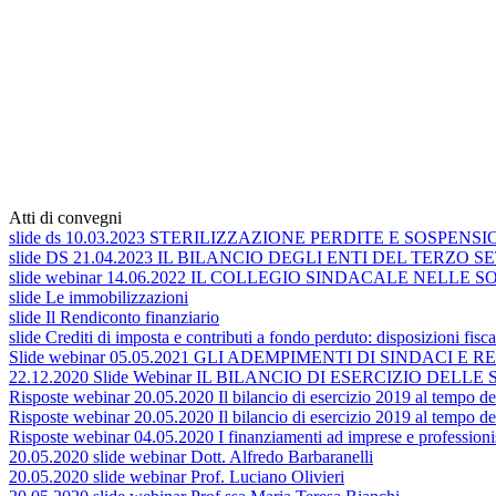
Atti di convegni
slide ds 10.03.2023 STERILIZZAZIONE PERDITE E SOSPE
slide DS 21.04.2023 IL BILANCIO DEGLI ENTI DEL TERZO 
slide webinar 14.06.2022 IL COLLEGIO SINDACALE NELLE 
slide Le immobilizzazioni
slide Il Rendiconto finanziario
slide Crediti di imposta e contributi a fondo perduto: disposizioni fisc
Slide webinar 05.05.2021 GLI ADEMPIMENTI DI SINDACI 
22.12.2020 Slide Webinar IL BILANCIO DI ESERCIZIO DELLE SOCIETA
Risposte webinar 20.05.2020 Il bilancio di esercizio 2019 al tempo del
Risposte webinar 20.05.2020 Il bilancio di esercizio 2019 al tempo del
Risposte webinar 04.05.2020 I finanziamenti ad imprese e professionist
20.05.2020 slide webinar Dott. Alfredo Barbaranelli
20.05.2020 slide webinar Prof. Luciano Olivieri