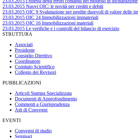
23.03.2015 I riflessi degli errori contabili nel modello di dichiarazione
23.03.2015 Nuovi OIC: le novità per crediti e debiti
23.03.2015 OIC 9 Svalutazione per perdite durevoli di valore delle im
23.03.2015 OIC 24 Immobilizzazioni immateriali
23.03.2015 OIC 16 Immobilizzazioni materiali
23.03.2015 Le verifiche e i controlli del bilancio di esercizio
STRUTTURA
Associati
Presidente
Consiglio Direttivo
Coordinatore
Comitato Scientifico
Collegio dei Revisori
PUBBLICAZIONI
Articoli Stampa Specializzata
Documenti di Approfondimento
Commenti a Giurisprudenza
Atti di Convegni
EVENTI
Convegni di studio
Seminari