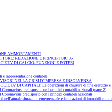
NSIONE AMMORTAMENTI
SETTORE: REDAZIONE E PRINCIPI OIC 35
SOCIETA’ DI CALCIO: FUNZIONI E POTERI
ali e rappresentazione contabile
E REVISORI NELLA CRISI D’IMPRESA E INSOLVENZA
’ DI CAPITALI: Le operazioni di chiusura di fine esercizio e la 
 Coronavirus predisposto con i principi contabili nazionali (parte 2)
 Coronavirus predisposto con i principi contabili nazionali
i nell’attuale situazione emergenziale e le locazioni di immobili comme