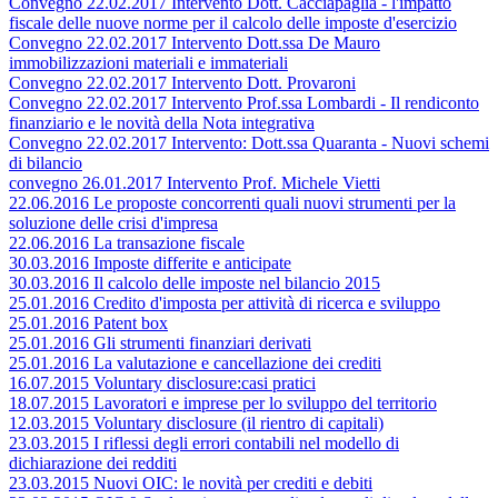
Convegno 22.02.2017 Intervento Dott. Cacciapaglia - l'impatto
fiscale delle nuove norme per il calcolo delle imposte d'esercizio
Convegno 22.02.2017 Intervento Dott.ssa De Mauro
immobilizzazioni materiali e immateriali
Convegno 22.02.2017 Intervento Dott. Provaroni
Convegno 22.02.2017 Intervento Prof.ssa Lombardi - Il rendiconto
finanziario e le novità della Nota integrativa
Convegno 22.02.2017 Intervento: Dott.ssa Quaranta - Nuovi schemi
di bilancio
convegno 26.01.2017 Intervento Prof. Michele Vietti
22.06.2016 Le proposte concorrenti quali nuovi strumenti per la
soluzione delle crisi d'impresa
22.06.2016 La transazione fiscale
30.03.2016 Imposte differite e anticipate
30.03.2016 Il calcolo delle imposte nel bilancio 2015
25.01.2016 Credito d'imposta per attività di ricerca e sviluppo
25.01.2016 Patent box
25.01.2016 Gli strumenti finanziari derivati
25.01.2016 La valutazione e cancellazione dei crediti
16.07.2015 Voluntary disclosure:casi pratici
18.07.2015 Lavoratori e imprese per lo sviluppo del territorio
12.03.2015 Voluntary disclosure (il rientro di capitali)
23.03.2015 I riflessi degli errori contabili nel modello di
dichiarazione dei redditi
23.03.2015 Nuovi OIC: le novità per crediti e debiti