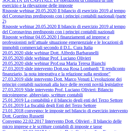
SOCIETA’ DI CAPITALI: Le operazioni di chiusura di fine
esercizio e la rilevazione delle imposte
Risposte webinar 20.05.2020 Il bilancio di esercizio 2019 al tempo
del Coronavirus predisposto con i principi contabili nazionali (parte
2)
Risposte webinar 20.05.2020 Il bilancio di esercizio 2019 al tempo
del Coronavirus predisposto con i principi contabili nazionali
Risposte webinar 04.05.2020 I finanziamenti ad imprese e
professionisti nell’attuale situazione emergenziale e le locazioni di
immobili commerciali secondo il D.L. Cura Italia
20.05.2020 slide webinar Dott. Alfredo Barbaranelli
20.05.2020 slide webinar Prof. Luciano Olivieri
20.05.2020 slide webinar Prof.ssa Maria Teresa Bianchi
27.03.2019 slide intervento Dott.ssa Rosa Lombardi "Il rendiconto
finanziario, la nota integrativa e la relazione sulla gestione"
27.03.2019 slide intervento Dott. Marco Venuti L’evoluzione dei
principi contabili nazionali alla luce delle recenti novità legislative
27.03.2019 Slide intervento Prof. Luciano Olivieri: Bilancio
microimprese, abbreviato, scritture contabili
25.01.2019 La contabilità e il bilancio degli enti del Terzo Settore
25.01.2019 La fiscalità degli Enti del Terzo Settore
23.01.2018 convegno: le imposte nel bilancio di esercizio intervento
Dott. Guerino Russetti
Convegno 22.02.2017 Intervento Dott. Olivieri - Il bilancio delle
micro imprese e le scritture contabili di imposte e tasse