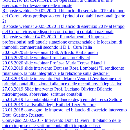
SOCIETA’ DI CAPITALI: Le operazioni di chiusura di fine
esercizio e la rilevazione delle imposte
Risposte webinar 20.05.2020 Il bilancio di esercizio 2019 al tempo
del Coronavirus predisposto con i principi contabili nazionali (parte
2)
Risposte webinar 20.05.2020 Il bilancio di esercizio 2019 al tempo
del Coronavirus predisposto con i principi contabili nazionali
Risposte webinar 04.05.2020 I finanziamenti ad imprese e
professionisti nell’attuale situazione emergenziale e le locazioni di
immobili commerciali secondo il D.L. Cura Italia
20.05.2020 slide webinar Dott. Alfredo Barbaranelli
20.05.2020 slide webinar Prof. Luciano Olivieri
20.05.2020 slide webinar Prof.ssa Maria Teresa Bianchi
27.03.2019 slide intervento Dott.ssa Rosa Lombardi "Il rendiconto
finanziario, la nota integrativa e la relazione sulla gestione"
27.03.2019 slide intervento Dott. Marco Venuti L’evoluzione dei
principi contabili nazionali alla luce delle recenti novità legislative
27.03.2019 Slide intervento Prof. Luciano Olivieri: Bilancio
microimprese, abbreviato, scritture contabili
25.01.2019 La contabilità e il bilancio degli enti del Terzo Settore
25.01.2019 La fiscalità degli Enti del Terzo Settore
23.01.2018 convegno: le imposte nel bilancio di esercizio intervento
Dott. Guerino Russetti
Convegno 22.02.2017 Intervento Dott. Olivieri - Il bilancio delle
micro imprese e le scritture contabili di imposte e tasse