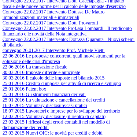
Convegno 22.02.2017 Intervento Dott. Cacciapaglia - l'impatto
fiscale delle nuove norme per il calcolo delle imposte d'esercizio
Convegno 22.02.2017 Intervento Dott.ssa De Mauro
immobilizzazioni materiali e immateriali
Convegno 22.02.2017 Intervento Dott. Provaroni
Convegno 22.02.2017 Intervento Prof.ssa Lombardi - Il rendiconto
finanziario e le novità della Nota integrativa
Convegno 22.02.2017 Intervento: Dott.ssa Quaranta - Nuovi schemi
di bilancio
convegno 26.01.2017 Intervento Prof. Michele Vietti
22.06.2016 Le proposte concorrenti quali nuovi strumenti per la
soluzione delle crisi d'impresa
22.06.2016 La transazione fiscale
30.03.2016 Imposte differite e anticipate
30.03.2016 Il calcolo delle imposte nel bilancio 2015
25.01.2016 Credito d'imposta per attività di ricerca e sviluppo
25.01.2016 Patent box
25.01.2016 Gli strumenti finanziari derivati
25.01.2016 La valutazione e cancellazione dei crediti
16.07.2015 Voluntary disclosure:casi pratici
18.07.2015 Lavoratori e imprese per lo sviluppo del territorio
12.03.2015 Voluntary disclosure (il rientro di capitali)
23.03.2015 I riflessi degli errori contabili nel modello di
dichiarazione dei redditi
23.03.2015 Nuovi OIC: le novità per crediti e debiti