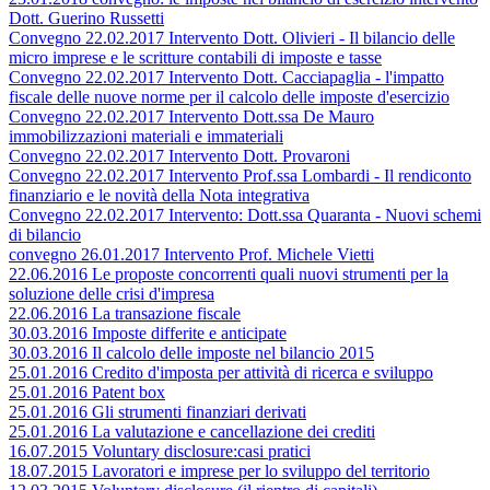
Dott. Guerino Russetti
Convegno 22.02.2017 Intervento Dott. Olivieri - Il bilancio delle
micro imprese e le scritture contabili di imposte e tasse
Convegno 22.02.2017 Intervento Dott. Cacciapaglia - l'impatto
fiscale delle nuove norme per il calcolo delle imposte d'esercizio
Convegno 22.02.2017 Intervento Dott.ssa De Mauro
immobilizzazioni materiali e immateriali
Convegno 22.02.2017 Intervento Dott. Provaroni
Convegno 22.02.2017 Intervento Prof.ssa Lombardi - Il rendiconto
finanziario e le novità della Nota integrativa
Convegno 22.02.2017 Intervento: Dott.ssa Quaranta - Nuovi schemi
di bilancio
convegno 26.01.2017 Intervento Prof. Michele Vietti
22.06.2016 Le proposte concorrenti quali nuovi strumenti per la
soluzione delle crisi d'impresa
22.06.2016 La transazione fiscale
30.03.2016 Imposte differite e anticipate
30.03.2016 Il calcolo delle imposte nel bilancio 2015
25.01.2016 Credito d'imposta per attività di ricerca e sviluppo
25.01.2016 Patent box
25.01.2016 Gli strumenti finanziari derivati
25.01.2016 La valutazione e cancellazione dei crediti
16.07.2015 Voluntary disclosure:casi pratici
18.07.2015 Lavoratori e imprese per lo sviluppo del territorio