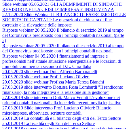
Slide webinar 05.05.2021 GLI ADEMPIMENTI DI SINDACI E
REVISORI NELLA CRISI D’IMPRESA E INSOLVENZA
22.12.2020 Slide Webinar IL BILANCIO DI ESERCIZIO DELLE
SOCIETA’ DI CAPITALI: Le operazioni di chiusura di fine
esercizio e la rilevazione delle imposte
Risposte webinar 20.05.2020 Il bilancio di esercizio 2019 al tempo
del Coronavirus predisposto con i principi contabili nazionali (parte
2)
Risposte webinar 20.05.2020 Il bilancio di esercizio 2019 al tempo
del Coronavirus predisposto con i principi contabili nazionali
Risposte webinar 04.05.2020 I finanziamenti ad imprese e
professionisti nell’attuale situazione emergenziale e le locazioni di
immobili commerciali secondo il D.L. Cura Italia
20.05.2020 slide webinar Dott. Alfredo Barbaranelli
20.05.2020 slide webinar Prof. Luciano Olivieri
20.05.2020 slide webinar Prof.ssa Maria Teresa Bianchi
27.03.2019 slide intervento Dott.ssa Rosa Lombardi "Il rendiconto
finanziario, la nota integrativa e la relazione sulla gestione"
27.03.2019 slide intervento Dott. Marco Venuti L’evoluzione dei
principi contabili nazionali alla luce delle recenti novità legislative
27.03.2019 Slide intervento Prof. Luciano Olivieri: Bilancio
microimprese, abbreviato, scritture contabili
25.01.2019 La contabilità e il bilancio degli enti del Terzo Settore
25.01.2019 La fiscalità degli Enti del Terzo Settore
23.01.2018 convegno: le imposte nel bilancio di esercizio intervento