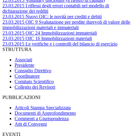
12.03.2015 Voluntary disclosure (il rientro di capitali)
23.03.2015 I riflessi degli errori contabili nel modello di
dichiarazione dei redditi
23.03.2015 Nuovi OIC: le novità per crediti e debiti
23.03.2015 OIC 9 Svalutazione per perdite durevoli di valore delle
immobilizzazioni materiali e immateriali
23.03.2015 OIC 24 Immobilizzazioni immateriali
23.03.2015 OIC 16 Immobilizzazioni materiali
23.03.2015 Le verifiche e i controlli del bilancio di esercizio
STRUTTURA
Associati
Presidente
Consiglio Direttivo
Coordinatore
Comitato Scientifico
Collegio dei Revisori
PUBBLICAZIONI
Articoli Stampa Specializzata
Documenti di Approfondimento
Commenti a Giurisprudenza
Atti di Convegni
EVENTI