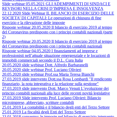
Slide webinar 05.05.2021 GLI ADEMPIMENTI DI SINDACI E
REVISORI NELLA CRISI D’IMPRESA E INSOLVENZA
22.12.2020 Slide Webinar IL BILANCIO DI ESERCIZIO DELLE
SOCIETA’ DI CAPITALI: Le operazioni di chiusura di fine
esercizio e la rilevazione delle imposte
Risposte webinar 20.05.2020 Il bilancio di esercizio 2019 al tempo
del Coronavirus predisposto con i principi contabili nazionali (parte
2)
Risposte webinar 20.05.2020 Il bilancio di esercizio 2019 al tempo
del Coronavirus predisposto con i principi contabili nazionali
Risposte webinar 04.05.2020 I finanziamenti ad imprese e
professionisti nell’attuale situazione emergenziale e le locazioni di
immobili commerciali secondo il D.L. Cura Italia
20.05.2020 slide webinar Dott. Alfredo Barbaranelli
20.05.2020 slide webinar Prof. Luciano Olivieri
20.05.2020 slide webinar Prof.ssa Maria Teresa Bianchi
27.03.2019 slide intervento Dott.ssa Rosa Lombardi "Il rendiconto
finanziario, la nota integrativa e la relazione sulla gestione"
27.03.2019 slide intervento Dott. Marco Venuti L’evoluzione dei
principi contabili nazionali alla luce delle recenti novità legislative
27.03.2019 Slide intervento Prof. Luciano Olivieri: Bilancio
microimprese, abbreviato, scritture contabili
25.01.2019 La contabilità e il bilancio degli enti del Terzo Settore
25.01.2019 La fiscalità degli Enti del Terzo Settore
23.01.2018 convegno: le imposte nel bilancio di esercizio intervento