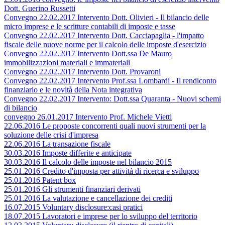
Dott. Guerino Russetti
Convegno 22.02.2017 Intervento Dott. Olivieri - Il bilancio delle
micro imprese e le scritture contabili di imposte e tasse
Convegno 22.02.2017 Intervento Dott. Cacciapaglia - l'impatto
fiscale delle nuove norme per il calcolo delle imposte d'esercizio
Convegno 22.02.2017 Intervento Dott.ssa De Mauro
immobilizzazioni materiali e immateriali
Convegno 22.02.2017 Intervento Dott. Provaroni
Convegno 22.02.2017 Intervento Prof.ssa Lombardi - Il rendiconto
finanziario e le novità della Nota integrativa
Convegno 22.02.2017 Intervento: Dott.ssa Quaranta - Nuovi schemi
di bilancio
convegno 26.01.2017 Intervento Prof. Michele Vietti
22.06.2016 Le proposte concorrenti quali nuovi strumenti per la
soluzione delle crisi d'impresa
22.06.2016 La transazione fiscale
30.03.2016 Imposte differite e anticipate
30.03.2016 Il calcolo delle imposte nel bilancio 2015
25.01.2016 Credito d'imposta per attività di ricerca e sviluppo
25.01.2016 Patent box
25.01.2016 Gli strumenti finanziari derivati
25.01.2016 La valutazione e cancellazione dei crediti
16.07.2015 Voluntary disclosure:casi pratici
18.07.2015 Lavoratori e imprese per lo sviluppo del territorio