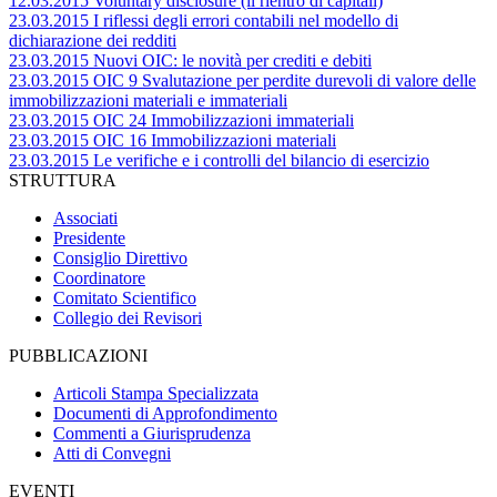
12.03.2015 Voluntary disclosure (il rientro di capitali)
23.03.2015 I riflessi degli errori contabili nel modello di
dichiarazione dei redditi
23.03.2015 Nuovi OIC: le novità per crediti e debiti
23.03.2015 OIC 9 Svalutazione per perdite durevoli di valore delle
immobilizzazioni materiali e immateriali
23.03.2015 OIC 24 Immobilizzazioni immateriali
23.03.2015 OIC 16 Immobilizzazioni materiali
23.03.2015 Le verifiche e i controlli del bilancio di esercizio
STRUTTURA
Associati
Presidente
Consiglio Direttivo
Coordinatore
Comitato Scientifico
Collegio dei Revisori
PUBBLICAZIONI
Articoli Stampa Specializzata
Documenti di Approfondimento
Commenti a Giurisprudenza
Atti di Convegni
EVENTI