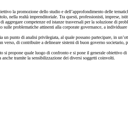
ettivo la promozione dello studio e dell’approfondimento delle tematich
tolo, nella realtà imprenditoriale. Tra questi, professionisti, imprese, ist
di aggregare competenze ed istanze trasversali per la soluzione di prob
attito sulle problematiche attinenti alla corporate governance, a individuar
a un punto di analisi privilegiata, al quale possano partecipare, in un’ott
un verso, di contribuire a delineare sistemi di buon governo societario, p
tuto si propone quale luogo di confronto e si pone il generale obiettivo 
 anche tramite la sensibilizzazione dei diversi soggetti coinvolti.