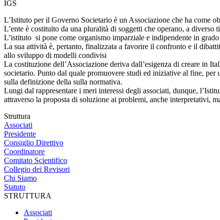
IGS
L’Istituto per il Governo Societario è un Associazione che ha come obi
L’ente è costituito da una pluralità di soggetti che operano, a diverso ti
L’istituto si pone come organismo imparziale e indipendente in grado 
La sua attività è, pertanto, finalizzata a favorire il confronto e il dib
allo sviluppo di modelli condivisi
La costituzione dell’Associazione deriva dall’esigenza di creare in Itali
societario. Punto dal quale promuovere studi ed iniziative al fine, per 
sulla definizione della sulla normativa.
Lungi dal rappresentare i meri interessi degli associati, dunque, l’Isti
attraverso la proposta di soluzione ai problemi, anche interpretativi, ma
Struttura
Associati
Presidente
Consiglio Direttivo
Coordinatore
Comitato Scientifico
Collegio dei Revisori
Chi Siamo
Statuto
STRUTTURA
Associati