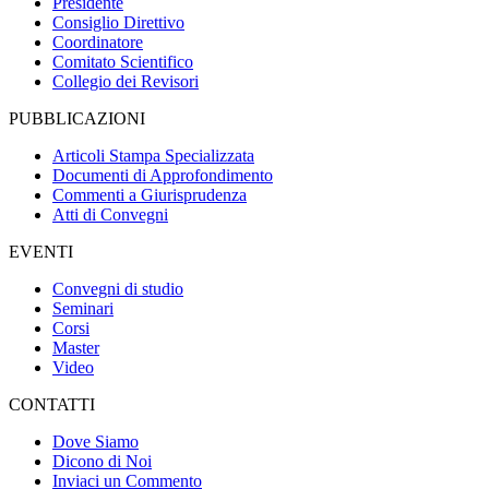
Presidente
Consiglio Direttivo
Coordinatore
Comitato Scientifico
Collegio dei Revisori
PUBBLICAZIONI
Articoli Stampa Specializzata
Documenti di Approfondimento
Commenti a Giurisprudenza
Atti di Convegni
EVENTI
Convegni di studio
Seminari
Corsi
Master
Video
CONTATTI
Dove Siamo
Dicono di Noi
Inviaci un Commento