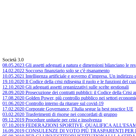
Società 3.0
08.05.2023 Gli assetti adeguati a natura e dimensioni bilanciano le res
14.02.2022 Soccorso finanziario solo se c'è risanamento
10.05.2021 Intelligenza artificiale e governo d’impresa. Un indirizzo 
19.10.2020 Il Codice della crisi ridisegna il ruolo e le funzioni del cur
12.10.2020 Gli adeguati assetti organizzativi sulle scelte gestionali
28.09.2020 Prosecuzione dei contratti pubblici: il Codice della Crisi 
17.08.2020 Golden Power, più controllo pubblico nei settori economici
01.06.2020 Controllo interno da ritarare sul covid-19
17.02.2020 Corporate Governance, l’Italia segue la best practice UE
03.02.2020 Trasferimenti di risorse nei concordati di gruppo
09.12.2019 Procedure unitarie per crisi e insolvenza
07.10.2019 FEDERAZIONI SPORTIVE, QUALIFICA ALL'ESA
16.09.2019 CONSULENZE DI VOTO PIÙ TRASPARENTI PER