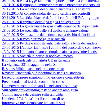
08.02.2016 Nella legge fallimentare porte aperte alla concorrenza
18.01.2016 Il gruppo di imprese entra nelle procedure concorsuali
21.12.2015 La redazione del bilancio ancorata alla sostanza
30.11.2015 Al collegio sindacale ruolo cardine nei controlli
09.11.2015 La sfida chiave è definire i confini dell'IVA di gruppo
26.10.2015 Il capitale della Spa taglia i collegi di Srl
12.10.2015 La governance fa spazio alle denunce dei dipendenti
28.09.2015 Le specialità delle Srl dedicate all'innovazione
14.09.2015 Svalutazione delle rimanenze a rischio deducibilità
27.07.2015 Il voto plurimo agita le società
29.06.2015 Perdite e imposte anticipate sotto la lente dei sindaci
25.05.2015 L'abuso ridefinisce i confini del concordato con riserva
13.04.2015 Un piano chiaro e completo aiuta a prevenire la crisi
09.02.2015 Società in house, il nodo-fallimento
Il collegio sindacale primatista UE in garanzie
La vigilanza 231 si aggiorna nelle Srl
Responsabilità opache nel pre-concordato
Revisori, l'inattività può ridefinire lo status di sindaco
Le reti di imprese spingono innovazione e competitività
Preconcordato al test dei contratti in corso
Una governance in formato Ue nell'atto costitutivo
Sull'equity crowdfunding restano ancora ambiguità
Confini ancora da definire sulla fallibilità
Un'identità "definita" per il contratto di rete
Informativa preassembleare limitata ai soci