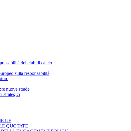
ponsabilità dei club di calcio
europeo sulla responsabilità
atore
apre nuove strade
 strategici
ME UE
 LE QUOTATE