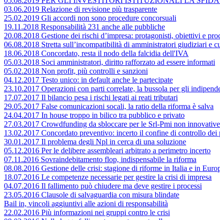
05.08.2019 PER GLI INVESTITORI ISTITUZIONALI LA SF
03.06.2019 Relazione di revisione più trasparente
25.02.2019 Gli accordi non sono procedure concorsuali
19.11.2018 Responsabilità 231 anche alle pubbliche
20.08.2018 Gestione dei rischi d’impresa: protagonisti, obiettivi e pr
06.08.2018 Stretta sull’incompatibilità di amministratori giudiziari e cu
18.06.2018 Concordato, resta il nodo della falcidia dell'IVA
05.03.2018 Soci amministratori, diritto rafforzato ad essere informati
05.02.2018 Non profit, più controlli e sanzioni
04.12.2017 Testo unico: in default anche le partecipate
23.10.2017 Operazioni con parti correlate, la bussola per gli indipend
17.07.2017 Il bilancio pesa i rischi legati ai reati tributari
29.05.2017 False comunicazioni socali, la ratio della riforma è salva
24.04.2017 In house troppo in bilico tra pubblico e privato
27.03.2017 Crowdfunding da sbloccare per le Srl-Pmi non innovative
13.02.2017 Concordato preventivo: incerto il confine di controllo dei 
30.01.2017 Il problema degli Npl in cerca di una soluzione
05.12.2016 Per le delibere assembleari arbitrato a perimetro incerto
07.11.2016 Sovraindebitamento flop, indispensabile la riforma
08.08.2016 Gestione delle crisi: stagione di riforme in Italia e in Euro
18.07.2016 Le competenze necessarie per gestire la crisi di impresa
04.07.2016 Il fallimento può chiudere ma deve gestire i processi
23.05.2016 Clausole di salvaguardia con misura blindate
Bail in, vincoli aggiuntivi alle azioni di responsabilità
22.02.2016 Più informazioni nei gruppi contro le crisi