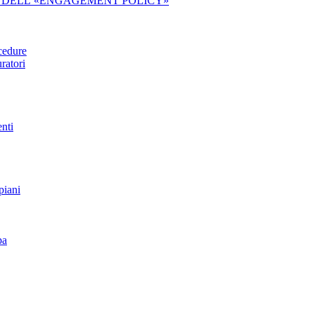
IDA DELL’«ENGAGEMENT POLICY»
ocedure
ratori
enti
piani
pa