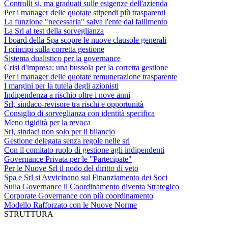
Controlli si, ma graduati sulle esigenze dell'azienda
Per i manager delle quotate stipendi più trasparenti
La funzione "necessaria" salva l'ente dal fallimento
La Srl al test della sorveglianza
I board della Spa scopre le nuove clausole generali
I principi sulla corretta gestione
Sistema dualistico per la governance
Crisi d'impresa: una bussola per la corretta gestione
Per i manager delle quotate remunerazione trasparente
I margini per la tutela degli azionisti
Indipendenza a rischio oltre i nove anni
Srl, sindaco-revisore tra rischi e opportunità
Consiglio di sorveglianza con identità specifica
Meno rigidità per la revoca
Srl, sindaci non solo per il bilancio
Gestione delegata senza regole nelle srl
Con il comitato ruolo di gestione agli indipendenti
Governance Privata per le "Partecipate"
Per le Nuove Srl il nodo del diritto di veto
Spa e Srl si Avvicinano sul Finanziamento dei Soci
Sulla Governance il Coordinamento diventa Strategico
Corporate Governance con più coordinamento
Modello Rafforzato con le Nuove Norme
STRUTTURA