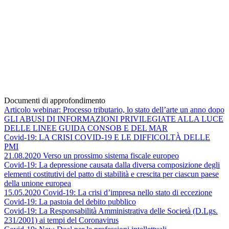
Documenti di approfondimento
Articolo webinar: Processo tributario, lo stato dell’arte un anno dopo
GLI ABUSI DI INFORMAZIONI PRIVILEGIATE ALLA LUCE
DELLE LINEE GUIDA CONSOB E DEL MAR
Covid-19: LA CRISI COVID-19 E LE DIFFICOLTÀ DELLE
PMI
21.08.2020 Verso un prossimo sistema fiscale europeo
Covid-19: La depressione causata dalla diversa composizione degli
elementi costitutivi del patto di stabilità e crescita per ciascun paese
della unione europea
15.05.2020 Covid-19: La crisi d’impresa nello stato di eccezione
Covid-19: La pastoia del debito pubblico
Covid-19: La Responsabilità Amministrativa delle Società (D.Lgs.
231/2001) ai tempi del Coronavirus