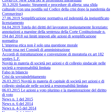
Covid-19: New Deal per le professioni intellettuali
30.3.2020 Saggio: Strumenti e procedure di allerta: una sfida
culturale (con una postilla sul Codice della crisi dopo la pandemia da
Coronavirus)
27.06.2019 Semplificazione normativa ed indennità da ingiustificato
licenziamento
04.04.2019 Tutela dei diritti del lavoratore ingiustamente licenziato:
annotazioni a margine della sentenza della Corte Costituzionale n.
194 del 2018 sui limiti imposti alle azioni di semplificazione
normativa
L’impresa etica non è solo una questione morale
Quote rosa nei Consigli di amministrazione
Accordi di ristrutturazione e convenzione di moratoria ex art 182
septies L.F.
Novità in materia di società per azioni e di collegio sindacale nelle
società a responsabilità limitata
Falso in bilancio
Crisi da sovraindebitamento
26.03.2015 Novità in materia di capitale di società per azioni e di
collegio sindacale nelle società a responsabilità limitata
06.03.2015 Le azioni a voto plurimo e la maggiorazione del diritto
di voto
News n. 1 del 2015
News n. 6 del 2014
News n. 4-5 del 2014