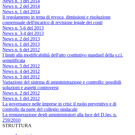
News n. 3 del 2014
News n. 2 del 2014
News n. 1 del 2014
Il regolamento in tema di revoca, dimissioni e risoluzione
consensuale dell'incarico di revisione legale dei conti
News n. 5-6 del 2013
News n. 3-4 del 2013
News n. 2 del 2013
News n. 1 del 2013
News n. 6 del 2012
I limiti alla modificabilità dell'atto costitutivo standard della s.r.l.
semplificata
News n. 5 del 2012
News n. 4 del 2012
News n. 3 del 2012
Variazione del sistema di amministrazione e controllo: possibili
soluzioni e aspetti controversi
News n. 2 del 2012
News n. 1 del 2012
La governance nelle imprese in crisi: il ruolo preventivo e di
controllo da parte del collegio sindacale
La remunerazione degli amministratori alla luce del D.lgs. n.
259/2010
STRUTTURA