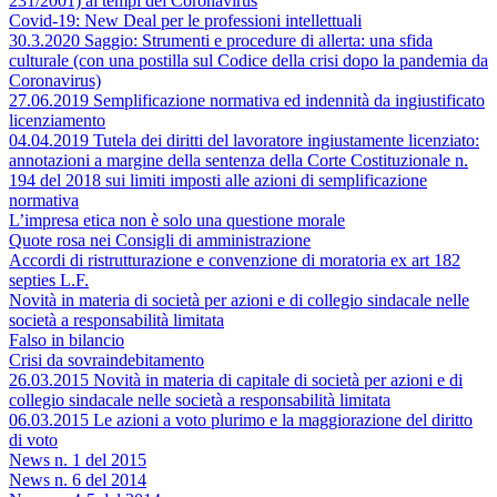
231/2001) ai tempi del Coronavirus
Covid-19: New Deal per le professioni intellettuali
30.3.2020 Saggio: Strumenti e procedure di allerta: una sfida
culturale (con una postilla sul Codice della crisi dopo la pandemia da
Coronavirus)
27.06.2019 Semplificazione normativa ed indennità da ingiustificato
licenziamento
04.04.2019 Tutela dei diritti del lavoratore ingiustamente licenziato:
annotazioni a margine della sentenza della Corte Costituzionale n.
194 del 2018 sui limiti imposti alle azioni di semplificazione
normativa
L’impresa etica non è solo una questione morale
Quote rosa nei Consigli di amministrazione
Accordi di ristrutturazione e convenzione di moratoria ex art 182
septies L.F.
Novità in materia di società per azioni e di collegio sindacale nelle
società a responsabilità limitata
Falso in bilancio
Crisi da sovraindebitamento
26.03.2015 Novità in materia di capitale di società per azioni e di
collegio sindacale nelle società a responsabilità limitata
06.03.2015 Le azioni a voto plurimo e la maggiorazione del diritto
di voto
News n. 1 del 2015
News n. 6 del 2014