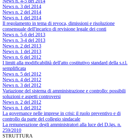
News n. 4-5 del 2014
News n. 3 del 2014
News n. 2 del 2014
News n. 1 del 2014
Il regolamento in tema di revoca, dimissioni e risoluzione
consensuale dell'incarico di revisione legale dei conti
News n. 5-6 del 2013
News n. 3-4 del 2013
News n. 2 del 2013
News n. 1 del 2013
News n. 6 del 2012
I limiti alla modificabilità dell'atto costitutivo standard della s.r.l.
semplificata
News n. 5 del 2012
News n. 4 del 2012
News n. 3 del 2012
Variazione del sistema di amministrazione e controllo: possibili
soluzioni e aspetti controversi
News n. 2 del 2012
News n. 1 del 2012
La governance nelle imprese in crisi: il ruolo preventivo e di
controllo da parte del collegio sindacale
La remunerazione degli amministratori alla luce del D.lgs. n.
259/2010
STRUTTURA