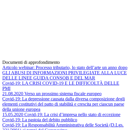
Documenti di approfondimento
Articolo webinar: Processo tributario, lo stato dell’arte un anno dopo
GLI ABUSI DI INFORMAZIONI PRIVILEGIATE ALLA LUCE
DELLE LINEE GUIDA CONSOB E DEL MAR
Covid-19: LA CRISI COVID-19 E LE DIFFICOLTÀ DELLE
PMI
21.08.2020 Verso un prossimo sistema fiscale europeo
Covid-19: La depressione causata dalla diversa composizione degli
elementi costitutivi del patto di stabilità e crescita per ciascun paese
della unione europea
15.05.2020 Covid-19: La crisi d’impresa nello stato di eccezione
Covid-19: La pastoia del debito pubblico
Covid-19: La Responsabilità Amministrativa delle Società (D.Lgs.