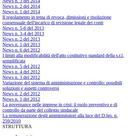
News n. 3 del 2014
News n. 2 del 2014
News n. 1 del 2014
Il regolamento in tema di revoca, dimissioni e risoluzione
consensuale dell'incarico di revisione legale dei conti
News n. 5-6 del 2013
News n. 3-4 del 2013
News n. 2 del 2013
News n. 1 del 2013
News n. 6 del 2012
I limiti alla modificabilità dell'atto costitutivo standard della s.r.l.
semplificata
News n. 5 del 2012
News n. 4 del 2012
News n. 3 del 2012
Variazione del sistema di amministrazione e controllo: possibili
soluzioni e aspetti controversi
News n. 2 del 2012
News n. 1 del 2012
La governance nelle imprese in crisi: il ruolo preventivo e di
controllo da parte del collegio sindacale
La remunerazione degli amministratori alla luce del D.lgs. n.
259/2010
STRUTTURA