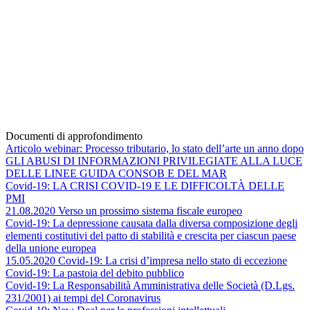
Documenti di approfondimento
Articolo webinar: Processo tributario, lo stato dell’arte un anno dopo
GLI ABUSI DI INFORMAZIONI PRIVILEGIATE ALLA LUCE
DELLE LINEE GUIDA CONSOB E DEL MAR
Covid-19: LA CRISI COVID-19 E LE DIFFICOLTÀ DELLE
PMI
21.08.2020 Verso un prossimo sistema fiscale europeo
Covid-19: La depressione causata dalla diversa composizione degli
elementi costitutivi del patto di stabilità e crescita per ciascun paese
della unione europea
15.05.2020 Covid-19: La crisi d’impresa nello stato di eccezione
Covid-19: La pastoia del debito pubblico
Covid-19: La Responsabilità Amministrativa delle Società (D.Lgs.
231/2001) ai tempi del Coronavirus