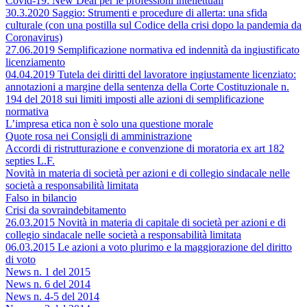
Covid-19: New Deal per le professioni intellettuali
30.3.2020 Saggio: Strumenti e procedure di allerta: una sfida
culturale (con una postilla sul Codice della crisi dopo la pandemia da
Coronavirus)
27.06.2019 Semplificazione normativa ed indennità da ingiustificato
licenziamento
04.04.2019 Tutela dei diritti del lavoratore ingiustamente licenziato:
annotazioni a margine della sentenza della Corte Costituzionale n.
194 del 2018 sui limiti imposti alle azioni di semplificazione
normativa
L’impresa etica non è solo una questione morale
Quote rosa nei Consigli di amministrazione
Accordi di ristrutturazione e convenzione di moratoria ex art 182
septies L.F.
Novità in materia di società per azioni e di collegio sindacale nelle
società a responsabilità limitata
Falso in bilancio
Crisi da sovraindebitamento
26.03.2015 Novità in materia di capitale di società per azioni e di
collegio sindacale nelle società a responsabilità limitata
06.03.2015 Le azioni a voto plurimo e la maggiorazione del diritto
di voto
News n. 1 del 2015
News n. 6 del 2014
News n. 4-5 del 2014