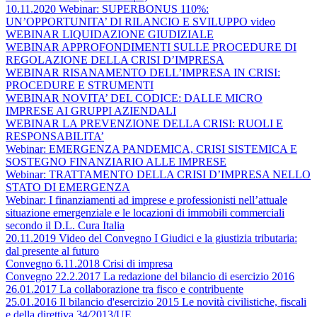
10.11.2020 Webinar: SUPERBONUS 110%:
UN’OPPORTUNITA’ DI RILANCIO E SVILUPPO video
WEBINAR LIQUIDAZIONE GIUDIZIALE
WEBINAR APPROFONDIMENTI SULLE PROCEDURE DI
REGOLAZIONE DELLA CRISI D’IMPRESA
WEBINAR RISANAMENTO DELL’IMPRESA IN CRISI:
PROCEDURE E STRUMENTI
WEBINAR NOVITA’ DEL CODICE: DALLE MICRO
IMPRESE AI GRUPPI AZIENDALI
WEBINAR LA PREVENZIONE DELLA CRISI: RUOLI E
RESPONSABILITA’
Webinar: EMERGENZA PANDEMICA, CRISI SISTEMICA E
SOSTEGNO FINANZIARIO ALLE IMPRESE
Webinar: TRATTAMENTO DELLA CRISI D’IMPRESA NELLO
STATO DI EMERGENZA
Webinar: I finanziamenti ad imprese e professionisti nell’attuale
situazione emergenziale e le locazioni di immobili commerciali
secondo il D.L. Cura Italia
20.11.2019 Video del Convegno I Giudici e la giustizia tributaria:
dal presente al futuro
Convegno 6.11.2018 Crisi di impresa
Convegno 22.2.2017 La redazione del bilancio di esercizio 2016
26.01.2017 La collaborazione tra fisco e contribuente
25.01.2016 Il bilancio d'esercizio 2015 Le novità civilistiche, fiscali
e della direttiva 34/2013/UE