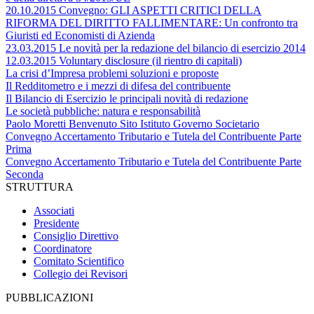
20.10.2015 Convegno: GLI ASPETTI CRITICI DELLA
RIFORMA DEL DIRITTO FALLIMENTARE: Un confronto tra
Giuristi ed Economisti di Azienda
23.03.2015 Le novità per la redazione del bilancio di esercizio 2014
12.03.2015 Voluntary disclosure (il rientro di capitali)
La crisi d’Impresa problemi soluzioni e proposte
Il Redditometro e i mezzi di difesa del contribuente
Il Bilancio di Esercizio le principali novità di redazione
Le società pubbliche: natura e responsabilità
Paolo Moretti Benvenuto Sito Istituto Governo Societario
Convegno Accertamento Tributario e Tutela del Contribuente Parte
Prima
Convegno Accertamento Tributario e Tutela del Contribuente Parte
Seconda
STRUTTURA
Associati
Presidente
Consiglio Direttivo
Coordinatore
Comitato Scientifico
Collegio dei Revisori
PUBBLICAZIONI