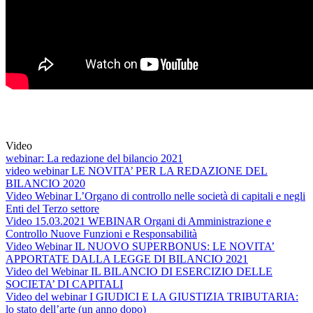
Video
webinar: La redazione del bilancio 2021
video webinar LE NOVITA’ PER LA REDAZIONE DEL
BILANCIO 2020
Video Webinar L’Organo di controllo nelle società di capitali e negli
Enti del Terzo settore
Video 15.03.2021 WEBINAR Organi di Amministrazione e
Controllo Nuove Funzioni e Responsabilità
Video Webinar IL NUOVO SUPERBONUS: LE NOVITA’
APPORTATE DALLA LEGGE DI BILANCIO 2021
Video del Webinar IL BILANCIO DI ESERCIZIO DELLE
SOCIETA’ DI CAPITALI
Video del webinar I GIUDICI E LA GIUSTIZIA TRIBUTARIA:
lo stato dell’arte (un anno dopo)