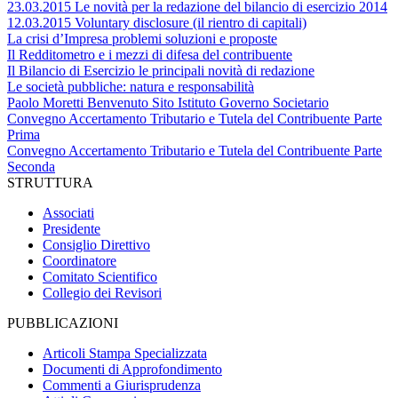
23.03.2015 Le novità per la redazione del bilancio di esercizio 2014
12.03.2015 Voluntary disclosure (il rientro di capitali)
La crisi d’Impresa problemi soluzioni e proposte
Il Redditometro e i mezzi di difesa del contribuente
Il Bilancio di Esercizio le principali novità di redazione
Le società pubbliche: natura e responsabilità
Paolo Moretti Benvenuto Sito Istituto Governo Societario
Convegno Accertamento Tributario e Tutela del Contribuente Parte
Prima
Convegno Accertamento Tributario e Tutela del Contribuente Parte
Seconda
STRUTTURA
Associati
Presidente
Consiglio Direttivo
Coordinatore
Comitato Scientifico
Collegio dei Revisori
PUBBLICAZIONI
Articoli Stampa Specializzata
Documenti di Approfondimento
Commenti a Giurisprudenza