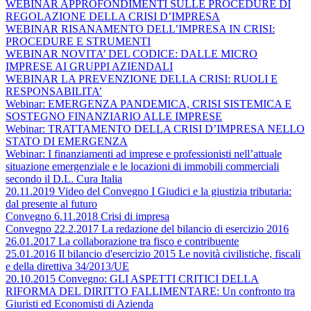
WEBINAR APPROFONDIMENTI SULLE PROCEDURE DI
REGOLAZIONE DELLA CRISI D’IMPRESA
WEBINAR RISANAMENTO DELL’IMPRESA IN CRISI:
PROCEDURE E STRUMENTI
WEBINAR NOVITA’ DEL CODICE: DALLE MICRO
IMPRESE AI GRUPPI AZIENDALI
WEBINAR LA PREVENZIONE DELLA CRISI: RUOLI E
RESPONSABILITA’
Webinar: EMERGENZA PANDEMICA, CRISI SISTEMICA E
SOSTEGNO FINANZIARIO ALLE IMPRESE
Webinar: TRATTAMENTO DELLA CRISI D’IMPRESA NELLO
STATO DI EMERGENZA
Webinar: I finanziamenti ad imprese e professionisti nell’attuale
situazione emergenziale e le locazioni di immobili commerciali
secondo il D.L. Cura Italia
20.11.2019 Video del Convegno I Giudici e la giustizia tributaria:
dal presente al futuro
Convegno 6.11.2018 Crisi di impresa
Convegno 22.2.2017 La redazione del bilancio di esercizio 2016
26.01.2017 La collaborazione tra fisco e contribuente
25.01.2016 Il bilancio d'esercizio 2015 Le novità civilistiche, fiscali
e della direttiva 34/2013/UE
20.10.2015 Convegno: GLI ASPETTI CRITICI DELLA
RIFORMA DEL DIRITTO FALLIMENTARE: Un confronto tra
Giuristi ed Economisti di Azienda