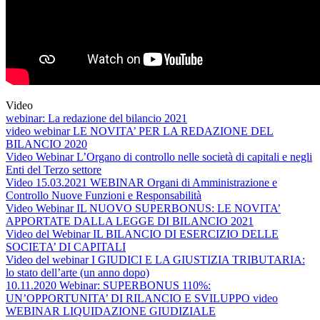
Video
webinar: La redazione del bilancio 2021
video webinar LE NOVITA’ PER LA REDAZIONE DEL
BILANCIO 2020
Video Webinar L’Organo di controllo nelle società di capitali e negli
Enti del Terzo settore
Video 15.03.2021 WEBINAR Organi di Amministrazione e
Controllo Nuove Funzioni e Responsabilità
Video Webinar IL NUOVO SUPERBONUS: LE NOVITA’
APPORTATE DALLA LEGGE DI BILANCIO 2021
Video del Webinar IL BILANCIO DI ESERCIZIO DELLE
SOCIETA’ DI CAPITALI
Video del webinar I GIUDICI E LA GIUSTIZIA TRIBUTARIA:
lo stato dell’arte (un anno dopo)
10.11.2020 Webinar: SUPERBONUS 110%:
UN’OPPORTUNITA’ DI RILANCIO E SVILUPPO video
WEBINAR LIQUIDAZIONE GIUDIZIALE