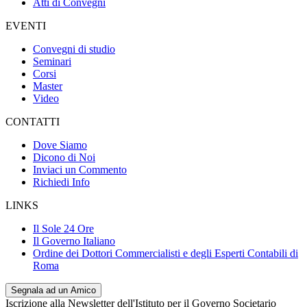
Atti di Convegni
EVENTI
Convegni di studio
Seminari
Corsi
Master
Video
CONTATTI
Dove Siamo
Dicono di Noi
Inviaci un Commento
Richiedi Info
LINKS
Il Sole 24 Ore
Il Governo Italiano
Ordine dei Dottori Commercialisti e degli Esperti Contabili di
Roma
Segnala ad un Amico
Iscrizione alla Newsletter dell'Istituto per il Governo Societario