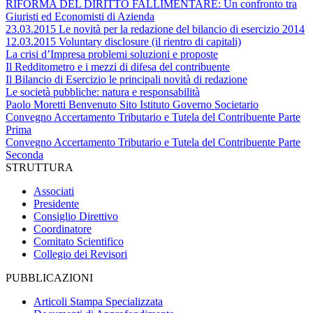
RIFORMA DEL DIRITTO FALLIMENTARE: Un confronto tra
Giuristi ed Economisti di Azienda
23.03.2015 Le novità per la redazione del bilancio di esercizio 2014
12.03.2015 Voluntary disclosure (il rientro di capitali)
La crisi d’Impresa problemi soluzioni e proposte
Il Redditometro e i mezzi di difesa del contribuente
Il Bilancio di Esercizio le principali novità di redazione
Le società pubbliche: natura e responsabilità
Paolo Moretti Benvenuto Sito Istituto Governo Societario
Convegno Accertamento Tributario e Tutela del Contribuente Parte
Prima
Convegno Accertamento Tributario e Tutela del Contribuente Parte
Seconda
STRUTTURA
Associati
Presidente
Consiglio Direttivo
Coordinatore
Comitato Scientifico
Collegio dei Revisori
PUBBLICAZIONI
Articoli Stampa Specializzata