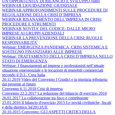
UN’OPPORTUNITA’ DI RILANCIO E SVILUPPO video
WEBINAR LIQUIDAZIONE GIUDIZIALE
WEBINAR APPROFONDIMENTI SULLE PROCEDURE DI
REGOLAZIONE DELLA CRISI D’IMPRESA
WEBINAR RISANAMENTO DELL’IMPRESA IN CRISI:
PROCEDURE E STRUMENTI
WEBINAR NOVITA’ DEL CODICE: DALLE MICRO
IMPRESE AI GRUPPI AZIENDALI
WEBINAR LA PREVENZIONE DELLA CRISI: RUOLI E
RESPONSABILITA’
Webinar: EMERGENZA PANDEMICA, CRISI SISTEMICA E
SOSTEGNO FINANZIARIO ALLE IMPRESE
Webinar: TRATTAMENTO DELLA CRISI D’IMPRESA NELLO
STATO DI EMERGENZA
Webinar: I finanziamenti ad imprese e professionisti nell’attuale
situazione emergenziale e le locazioni di immobili commerciali
secondo il D.L. Cura Italia
20.11.2019 Video del Convegno I Giudici e la giustizia tributaria:
dal presente al futuro
Convegno 6.11.2018 Crisi di impresa
Convegno 22.2.2017 La redazione del bilancio di esercizio 2016
26.01.2017 La collaborazione tra fisco e contribuente
25.01.2016 Il bilancio d'esercizio 2015 Le novità civilistiche, fiscali
e della direttiva 34/2013/UE
20.10.2015 Convegno: GLI ASPETTI CRITICI DELLA