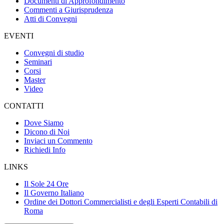
Documenti di Approfondimento
Commenti a Giurisprudenza
Atti di Convegni
EVENTI
Convegni di studio
Seminari
Corsi
Master
Video
CONTATTI
Dove Siamo
Dicono di Noi
Inviaci un Commento
Richiedi Info
LINKS
Il Sole 24 Ore
Il Governo Italiano
Ordine dei Dottori Commercialisti e degli Esperti Contabili di
Roma