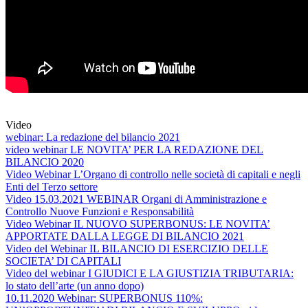
Video
webinar: La redazione del bilancio 2021
video webinar LE NOVITA’ PER LA REDAZIONE DEL
BILANCIO 2020
Video Webinar L’Organo di controllo nelle società di capitali e negli
Enti del Terzo settore
Video 15.03.2021 WEBINAR Organi di Amministrazione e
Controllo Nuove Funzioni e Responsabilità
Video Webinar IL NUOVO SUPERBONUS: LE NOVITA’
APPORTATE DALLA LEGGE DI BILANCIO 2021
Video del Webinar IL BILANCIO DI ESERCIZIO DELLE
SOCIETA’ DI CAPITALI
Video del webinar I GIUDICI E LA GIUSTIZIA TRIBUTARIA:
lo stato dell’arte (un anno dopo)
10.11.2020 Webinar: SUPERBONUS 110%: