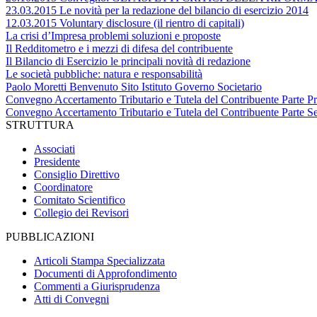
23.03.2015 Le novità per la redazione del bilancio di esercizio 2014
12.03.2015 Voluntary disclosure (il rientro di capitali)
La crisi d’Impresa problemi soluzioni e proposte
Il Redditometro e i mezzi di difesa del contribuente
Il Bilancio di Esercizio le principali novità di redazione
Le società pubbliche: natura e responsabilità
Paolo Moretti Benvenuto Sito Istituto Governo Societario
Convegno Accertamento Tributario e Tutela del Contribuente Parte P
Convegno Accertamento Tributario e Tutela del Contribuente Parte S
STRUTTURA
Associati
Presidente
Consiglio Direttivo
Coordinatore
Comitato Scientifico
Collegio dei Revisori
PUBBLICAZIONI
Articoli Stampa Specializzata
Documenti di Approfondimento
Commenti a Giurisprudenza
Atti di Convegni