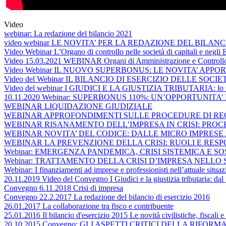
Video
webinar: La redazione del bilancio 2021
video webinar LE NOVITA’ PER LA REDAZIONE DEL BILANC
Video Webinar L’Organo di controllo nelle società di capitali e negli E
Video 15.03.2021 WEBINAR Organi di Amministrazione e Controllo
Video Webinar IL NUOVO SUPERBONUS: LE NOVITA’ APPO
Video del Webinar IL BILANCIO DI ESERCIZIO DELLE SOCIE
Video del webinar I GIUDICI E LA GIUSTIZIA TRIBUTARIA: lo stat
10.11.2020 Webinar: SUPERBONUS 110%: UN’OPPORTUNITA’ 
WEBINAR LIQUIDAZIONE GIUDIZIALE
WEBINAR APPROFONDIMENTI SULLE PROCEDURE DI REG
WEBINAR RISANAMENTO DELL’IMPRESA IN CRISI: PRO
WEBINAR NOVITA’ DEL CODICE: DALLE MICRO IMPRESE 
WEBINAR LA PREVENZIONE DELLA CRISI: RUOLI E RESP
Webinar: EMERGENZA PANDEMICA, CRISI SISTEMICA E 
Webinar: TRATTAMENTO DELLA CRISI D’IMPRESA NELLO
Webinar: I finanziamenti ad imprese e professionisti nell’attuale situ
20.11.2019 Video del Convegno I Giudici e la giustizia tributaria: dal 
Convegno 6.11.2018 Crisi di impresa
Convegno 22.2.2017 La redazione del bilancio di esercizio 2016
26.01.2017 La collaborazione tra fisco e contribuente
25.01.2016 Il bilancio d'esercizio 2015 Le novità civilistiche, fiscali 
20.10.2015 Convegno: GLI ASPETTI CRITICI DELLA RIFORMA DE