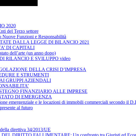
IO 2020
nti del Terzo settore
 Nuove Funzioni e Responsabilità
RTATE DALLA LEGGE DI BILANCIO 2021
TA’ DI CAPITALI
o dell’arte (un anno dopo)
DI RILANCIO E SVILUPPO video
OLAZIONE DELLA CRISI D’IMPRESA
CEDURE E STRUMENTI
AI GRUPPI AZIENDALI
ONSABILITA’
SOSTEGNO FINANZIARIO ALLE IMPRESE
 STATO DI EMERGENZA
azione emergenziale e le locazioni di immobili commerciali secondo il D.L
presente al futuro
e della direttiva 34/2013/UE
L DIRITTO FALLIMENTARE: Un confronto tra Giuristi ed Econom