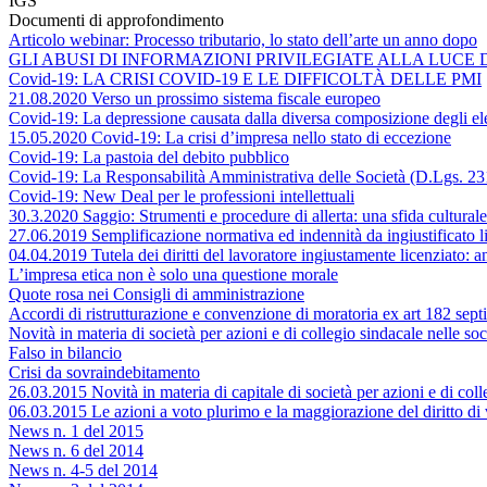
IGS
Documenti di approfondimento
Articolo webinar: Processo tributario, lo stato dell’arte un anno dopo
GLI ABUSI DI INFORMAZIONI PRIVILEGIATE ALLA LUCE
Covid-19: LA CRISI COVID-19 E LE DIFFICOLTÀ DELLE PMI
21.08.2020 Verso un prossimo sistema fiscale europeo
Covid-19: La depressione causata dalla diversa composizione degli eleme
15.05.2020 Covid-19: La crisi d’impresa nello stato di eccezione
Covid-19: La pastoia del debito pubblico
Covid-19: La Responsabilità Amministrativa delle Società (D.Lgs. 23
Covid-19: New Deal per le professioni intellettuali
30.3.2020 Saggio: Strumenti e procedure di allerta: una sfida cultural
27.06.2019 Semplificazione normativa ed indennità da ingiustificato 
04.04.2019 Tutela dei diritti del lavoratore ingiustamente licenziato: 
L’impresa etica non è solo una questione morale
Quote rosa nei Consigli di amministrazione
Accordi di ristrutturazione e convenzione di moratoria ex art 182 septi
Novità in materia di società per azioni e di collegio sindacale nelle soc
Falso in bilancio
Crisi da sovraindebitamento
26.03.2015 Novità in materia di capitale di società per azioni e di colle
06.03.2015 Le azioni a voto plurimo e la maggiorazione del diritto di
News n. 1 del 2015
News n. 6 del 2014
News n. 4-5 del 2014