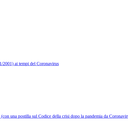
1/2001) ai tempi del Coronavirus
e (con una postilla sul Codice della crisi dopo la pandemia da Coronavir