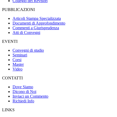
Collegio dei Revisori
PUBBLICAZIONI
Articoli Stampa Specializzata
Documenti di Approfondimento
Commenti a Giurisprudenza
Atti di Convegni
EVENTI
Convegni di studio
Seminari
Corsi
Master
Video
CONTATTI
Dove Siamo
Dicono di Noi
Inviaci un Commento
Richiedi Info
LINKS