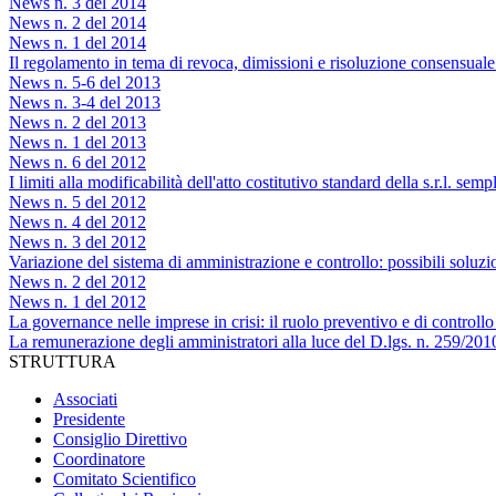
News n. 3 del 2014
News n. 2 del 2014
News n. 1 del 2014
Il regolamento in tema di revoca, dimissioni e risoluzione consensuale d
News n. 5-6 del 2013
News n. 3-4 del 2013
News n. 2 del 2013
News n. 1 del 2013
News n. 6 del 2012
I limiti alla modificabilità dell'atto costitutivo standard della s.r.l. sempl
News n. 5 del 2012
News n. 4 del 2012
News n. 3 del 2012
Variazione del sistema di amministrazione e controllo: possibili soluzio
News n. 2 del 2012
News n. 1 del 2012
La governance nelle imprese in crisi: il ruolo preventivo e di controllo
La remunerazione degli amministratori alla luce del D.lgs. n. 259/201
STRUTTURA
Associati
Presidente
Consiglio Direttivo
Coordinatore
Comitato Scientifico