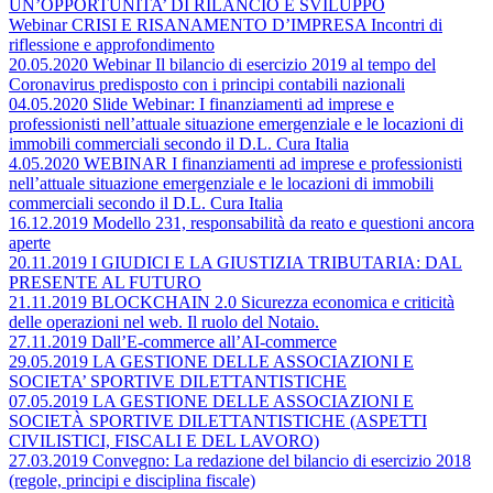
UN’OPPORTUNITA’ DI RILANCIO E SVILUPPO
Webinar CRISI E RISANAMENTO D’IMPRESA Incontri di
riflessione e approfondimento
20.05.2020 Webinar Il bilancio di esercizio 2019 al tempo del
Coronavirus predisposto con i principi contabili nazionali
04.05.2020 Slide Webinar: I finanziamenti ad imprese e
professionisti nell’attuale situazione emergenziale e le locazioni di
immobili commerciali secondo il D.L. Cura Italia
4.05.2020 WEBINAR I finanziamenti ad imprese e professionisti
nell’attuale situazione emergenziale e le locazioni di immobili
commerciali secondo il D.L. Cura Italia
16.12.2019 Modello 231, responsabilità da reato e questioni ancora
aperte
20.11.2019 I GIUDICI E LA GIUSTIZIA TRIBUTARIA: DAL
PRESENTE AL FUTURO
21.11.2019 BLOCKCHAIN 2.0 Sicurezza economica e criticità
delle operazioni nel web. Il ruolo del Notaio.
27.11.2019 Dall’E-commerce all’AI-commerce
29.05.2019 LA GESTIONE DELLE ASSOCIAZIONI E
SOCIETA’ SPORTIVE DILETTANTISTICHE
07.05.2019 LA GESTIONE DELLE ASSOCIAZIONI E
SOCIETÀ SPORTIVE DILETTANTISTICHE (ASPETTI
CIVILISTICI, FISCALI E DEL LAVORO)
27.03.2019 Convegno: La redazione del bilancio di esercizio 2018
(regole, principi e disciplina fiscale)