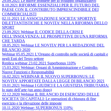
29.09.2021 Le nuove frontiere per lo sviluppo organizzativo
8.10.2021 RIFORME ESSENZIALI PER IL FUTURO DEL
PAESE CON IL CONTRIBUTO IMPRESCINDIBILE DEI
COMMERCIALISTI
02.11.2021 LE ASSOCIAZIONI E SOCIETA’ SPORTIVE
DILETTANTISTICHE E NOVITA’ NELLA RIFORMA DELLO
SPORT
23.09.2021 Webinar IL CODICE DELLA CRISI E
DELL’INSOLVENZA: LE PROSPETTIVE DI UNA RIFORMA
CHE TARDA
18.05.2021 Webinar LE NOVITA’ PER LA REDAZIONE DEL
BILANCIO 2020
Webinar 05.05.2021 L’Organo di controllo nelle società di capitali e
negli Enti del Terzo settore
Replica webinar 23.02.2021 Superbonus 110%
15.03.2021 Webinar: Organi di Amministrazione e Controllo-
Nuove Funzioni e Responsabilità
16.02.2021 WEBINAR IL NUOVO SUPERBONUS: LE
NOVITA’ APPORTATE DALLA LEGGE DI BILANCIO 2021
19.01.2021 Webinar I GIUDICI E LA GIUSTIZIA TRIBUTARIA:
lo stato dell’arte (un anno dopo)
22.12.2020 Webinar IL BILANCIO DI ESERCIZIO DELLE
SOCIETA’ DI CAPITALI: Le operazioni di chiusura di fine
esercizio e la rilevazione delle imposte
10.11.2020 Webinar: SUPERBONUS 110%: