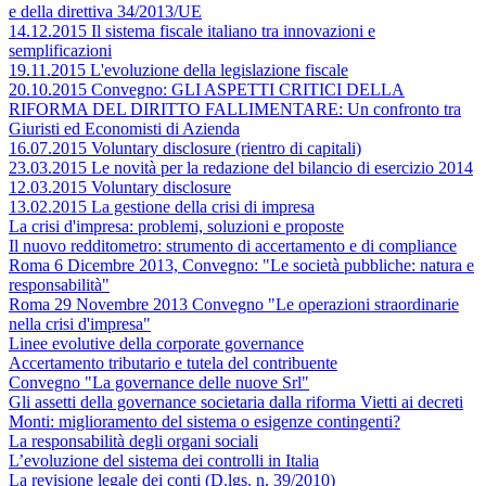
e della direttiva 34/2013/UE
14.12.2015 Il sistema fiscale italiano tra innovazioni e
semplificazioni
19.11.2015 L'evoluzione della legislazione fiscale
20.10.2015 Convegno: GLI ASPETTI CRITICI DELLA
RIFORMA DEL DIRITTO FALLIMENTARE: Un confronto tra
Giuristi ed Economisti di Azienda
16.07.2015 Voluntary disclosure (rientro di capitali)
23.03.2015 Le novità per la redazione del bilancio di esercizio 2014
12.03.2015 Voluntary disclosure
13.02.2015 La gestione della crisi di impresa
La crisi d'impresa: problemi, soluzioni e proposte
Il nuovo redditometro: strumento di accertamento e di compliance
Roma 6 Dicembre 2013, Convegno: "Le società pubbliche: natura e
responsabilità"
Roma 29 Novembre 2013 Convegno "Le operazioni straordinarie
nella crisi d'impresa"
Linee evolutive della corporate governance
Accertamento tributario e tutela del contribuente
Convegno "La governance delle nuove Srl"
Gli assetti della governance societaria dalla riforma Vietti ai decreti
Monti: miglioramento del sistema o esigenze contingenti?
La responsabilità degli organi sociali
L’evoluzione del sistema dei controlli in Italia
La revisione legale dei conti (D.lgs. n. 39/2010)