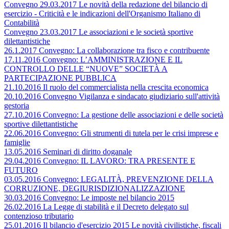
Convegno 29.03.2017 Le novità della redazione del bilancio di
esercizio - Criticità e le indicazioni dell'Organismo Italiano di
Contabilità
Convegno 23.03.2017 Le associazioni e le società sportive
dilettantistiche
26.1.2017 Convegno: La collaborazione tra fisco e contribuente
17.11.2016 Convegno: L’AMMINISTRAZIONE E IL
CONTROLLO DELLE “NUOVE” SOCIETÀ A
PARTECIPAZIONE PUBBLICA
21.10.2016 Il ruolo del commercialista nella crescita economica
20.10.2016 Convegno Vigilanza e sindacato giudiziario sull'attività
gestoria
27.10.2016 Convegno: La gestione delle associazioni e delle società
sportive dilettantistiche
22.06.2016 Convegno: Gli strumenti di tutela per le crisi imprese e
famiglie
13.05.2016 Seminari di diritto doganale
29.04.2016 Convegno: IL LAVORO: TRA PRESENTE E
FUTURO
03.05.2016 Convegno: LEGALITÀ, PREVENZIONE DELLA
CORRUZIONE, DEGIURISDIZIONALIZZAZIONE
30.03.2016 Convegno: Le imposte nel bilancio 2015
26.02.2016 La Legge di stabilità e il Decreto delegato sul
contenzioso tributario
25.01.2016 Il bilancio d'esercizio 2015 Le novità civilistiche, fiscali