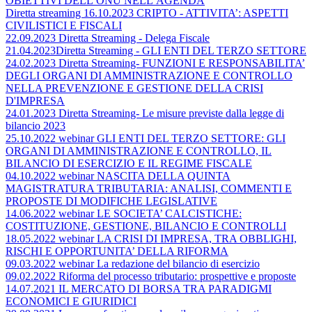
OBIETTIVI DELL’ONU NELL’AGENDA
Diretta streaming 16.10.2023 CRIPTO - ATTIVITA’: ASPETTI
CIVILISTICI E FISCALI
22.09.2023 Diretta Streaming - Delega Fiscale
21.04.2023Diretta Streaming - GLI ENTI DEL TERZO SETTORE
24.02.2023 Diretta Streaming- FUNZIONI E RESPONSABILITA’
DEGLI ORGANI DI AMMINISTRAZIONE E CONTROLLO
NELLA PREVENZIONE E GESTIONE DELLA CRISI
D'IMPRESA
24.01.2023 Diretta Streaming- Le misure previste dalla legge di
bilancio 2023
25.10.2022 webinar GLI ENTI DEL TERZO SETTORE: GLI
ORGANI DI AMMINISTRAZIONE E CONTROLLO, IL
BILANCIO DI ESERCIZIO E IL REGIME FISCALE
04.10.2022 webinar NASCITA DELLA QUINTA
MAGISTRATURA TRIBUTARIA: ANALISI, COMMENTI E
PROPOSTE DI MODIFICHE LEGISLATIVE
14.06.2022 webinar LE SOCIETA’ CALCISTICHE:
COSTITUZIONE, GESTIONE, BILANCIO E CONTROLLI
18.05.2022 webinar LA CRISI DI IMPRESA, TRA OBBLIGHI,
RISCHI E OPPORTUNITA’ DELLA RIFORMA
09.03.2022 webinar La redazione del bilancio di esercizio
09.02.2022 Riforma del processo tributario: prospettive e proposte
14.07.2021 IL MERCATO DI BORSA TRA PARADIGMI
ECONOMICI E GIURIDICI