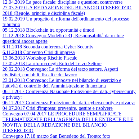
12.04.2019 La pace fiscale: disciplina e questioni controverse
27.03.2019 LA REDAZIONE DEL BILANCIO D’ESERCIZIO
2018 (Regole, principi e disciplina fiscale)
19.02.2019 Un progetto di riforma dell'ordinamento del processo
tributario
05.12.2018 Blockchain tra opportunità e timori
11.12.2018 Convegno Modello 231, Responsabilità da reato e
questioni ancora aperte
6.11.2018 Seconda conferenza Cyber Security
6.11.2018 Converno Crisi di impresa
13.06.2018 Workshop Rischio Fiscale
17.05.2018 La riforma degli Enti del Terzo Settore
20.02.2018 Convegno: La riforma del terzo settore. Aspetti
civilistici, contabili, fiscali e del lavoro
23.01.2018 Convegno: Le imposte nel bilancio di esercizio e
l'attività di controllo dell'Amministrazione finanziaria
06.11.2017 Conferenza Nazionale Protezione dei dati, cybersecurity
e privacy:
06.11.2017 Conferenza Protezione dei dati, cybersecurity e privacy:
04.07.2017 Crisi d'impresa: prevenire, gestire e risolvere
Convegno 07.04.2017 LE PROCEDURE SEMPLIFICATE
TELEMATIZZATE DELL’AGENZIA DELLE ENTRATE E LE
NOVITA’ DELLA REDAZIONE DEL BILANCIO
D’ESERCIZIO
Convegno 17.18 marzo San Benedetto del Tronto: foto