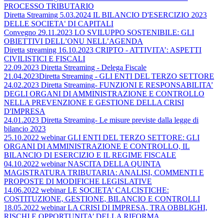
PROCESSO TRIBUTARIO
Diretta Streaming 5.03.2024 IL BILANCIO D'ESERCIZIO 2023
DELLE SOCIETA' DI CAPITALI
Convegno 29.11.2023 LO SVILUPPO SOSTENIBILE: GLI
OBIETTIVI DELL’ONU NELL’AGENDA
Diretta streaming 16.10.2023 CRIPTO - ATTIVITA’: ASPETTI
CIVILISTICI E FISCALI
22.09.2023 Diretta Streaming - Delega Fiscale
21.04.2023Diretta Streaming - GLI ENTI DEL TERZO SETTORE
24.02.2023 Diretta Streaming- FUNZIONI E RESPONSABILITA’
DEGLI ORGANI DI AMMINISTRAZIONE E CONTROLLO
NELLA PREVENZIONE E GESTIONE DELLA CRISI
D'IMPRESA
24.01.2023 Diretta Streaming- Le misure previste dalla legge di
bilancio 2023
25.10.2022 webinar GLI ENTI DEL TERZO SETTORE: GLI
ORGANI DI AMMINISTRAZIONE E CONTROLLO, IL
BILANCIO DI ESERCIZIO E IL REGIME FISCALE
04.10.2022 webinar NASCITA DELLA QUINTA
MAGISTRATURA TRIBUTARIA: ANALISI, COMMENTI E
PROPOSTE DI MODIFICHE LEGISLATIVE
14.06.2022 webinar LE SOCIETA’ CALCISTICHE:
COSTITUZIONE, GESTIONE, BILANCIO E CONTROLLI
18.05.2022 webinar LA CRISI DI IMPRESA, TRA OBBLIGHI,
RISCHI E OPPORTUNITA’ DELLA RIFORMA