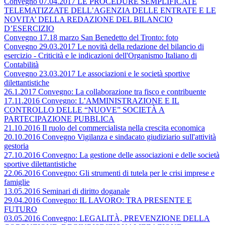
Convegno 07.04.2017 LE PROCEDURE SEMPLIFICATE
TELEMATIZZATE DELL’AGENZIA DELLE ENTRATE E LE
NOVITA’ DELLA REDAZIONE DEL BILANCIO
D’ESERCIZIO
Convegno 17.18 marzo San Benedetto del Tronto: foto
Convegno 29.03.2017 Le novità della redazione del bilancio di
esercizio - Criticità e le indicazioni dell'Organismo Italiano di
Contabilità
Convegno 23.03.2017 Le associazioni e le società sportive
dilettantistiche
26.1.2017 Convegno: La collaborazione tra fisco e contribuente
17.11.2016 Convegno: L’AMMINISTRAZIONE E IL
CONTROLLO DELLE “NUOVE” SOCIETÀ A
PARTECIPAZIONE PUBBLICA
21.10.2016 Il ruolo del commercialista nella crescita economica
20.10.2016 Convegno Vigilanza e sindacato giudiziario sull'attività
gestoria
27.10.2016 Convegno: La gestione delle associazioni e delle società
sportive dilettantistiche
22.06.2016 Convegno: Gli strumenti di tutela per le crisi imprese e
famiglie
13.05.2016 Seminari di diritto doganale
29.04.2016 Convegno: IL LAVORO: TRA PRESENTE E
FUTURO
03.05.2016 Convegno: LEGALITÀ, PREVENZIONE DELLA