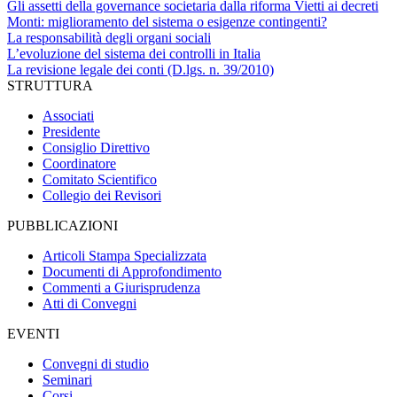
Gli assetti della governance societaria dalla riforma Vietti ai decreti
Monti: miglioramento del sistema o esigenze contingenti?
La responsabilità degli organi sociali
L’evoluzione del sistema dei controlli in Italia
La revisione legale dei conti (D.lgs. n. 39/2010)
STRUTTURA
Associati
Presidente
Consiglio Direttivo
Coordinatore
Comitato Scientifico
Collegio dei Revisori
PUBBLICAZIONI
Articoli Stampa Specializzata
Documenti di Approfondimento
Commenti a Giurisprudenza
Atti di Convegni
EVENTI
Convegni di studio
Seminari
Corsi