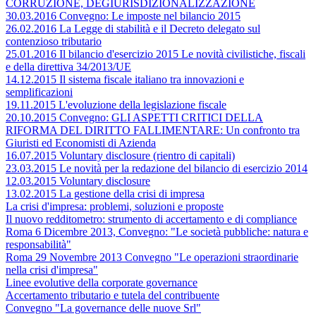
CORRUZIONE, DEGIURISDIZIONALIZZAZIONE
30.03.2016 Convegno: Le imposte nel bilancio 2015
26.02.2016 La Legge di stabilità e il Decreto delegato sul
contenzioso tributario
25.01.2016 Il bilancio d'esercizio 2015 Le novità civilistiche, fiscali
e della direttiva 34/2013/UE
14.12.2015 Il sistema fiscale italiano tra innovazioni e
semplificazioni
19.11.2015 L'evoluzione della legislazione fiscale
20.10.2015 Convegno: GLI ASPETTI CRITICI DELLA
RIFORMA DEL DIRITTO FALLIMENTARE: Un confronto tra
Giuristi ed Economisti di Azienda
16.07.2015 Voluntary disclosure (rientro di capitali)
23.03.2015 Le novità per la redazione del bilancio di esercizio 2014
12.03.2015 Voluntary disclosure
13.02.2015 La gestione della crisi di impresa
La crisi d'impresa: problemi, soluzioni e proposte
Il nuovo redditometro: strumento di accertamento e di compliance
Roma 6 Dicembre 2013, Convegno: "Le società pubbliche: natura e
responsabilità"
Roma 29 Novembre 2013 Convegno "Le operazioni straordinarie
nella crisi d'impresa"
Linee evolutive della corporate governance
Accertamento tributario e tutela del contribuente
Convegno "La governance delle nuove Srl"