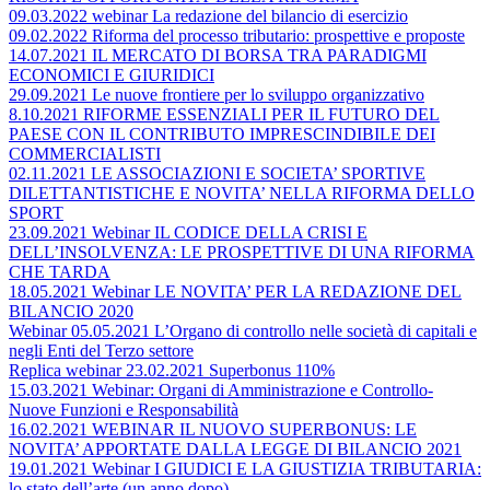
09.03.2022 webinar La redazione del bilancio di esercizio
09.02.2022 Riforma del processo tributario: prospettive e proposte
14.07.2021 IL MERCATO DI BORSA TRA PARADIGMI
ECONOMICI E GIURIDICI
29.09.2021 Le nuove frontiere per lo sviluppo organizzativo
8.10.2021 RIFORME ESSENZIALI PER IL FUTURO DEL
PAESE CON IL CONTRIBUTO IMPRESCINDIBILE DEI
COMMERCIALISTI
02.11.2021 LE ASSOCIAZIONI E SOCIETA’ SPORTIVE
DILETTANTISTICHE E NOVITA’ NELLA RIFORMA DELLO
SPORT
23.09.2021 Webinar IL CODICE DELLA CRISI E
DELL’INSOLVENZA: LE PROSPETTIVE DI UNA RIFORMA
CHE TARDA
18.05.2021 Webinar LE NOVITA’ PER LA REDAZIONE DEL
BILANCIO 2020
Webinar 05.05.2021 L’Organo di controllo nelle società di capitali e
negli Enti del Terzo settore
Replica webinar 23.02.2021 Superbonus 110%
15.03.2021 Webinar: Organi di Amministrazione e Controllo-
Nuove Funzioni e Responsabilità
16.02.2021 WEBINAR IL NUOVO SUPERBONUS: LE
NOVITA’ APPORTATE DALLA LEGGE DI BILANCIO 2021
19.01.2021 Webinar I GIUDICI E LA GIUSTIZIA TRIBUTARIA:
lo stato dell’arte (un anno dopo)