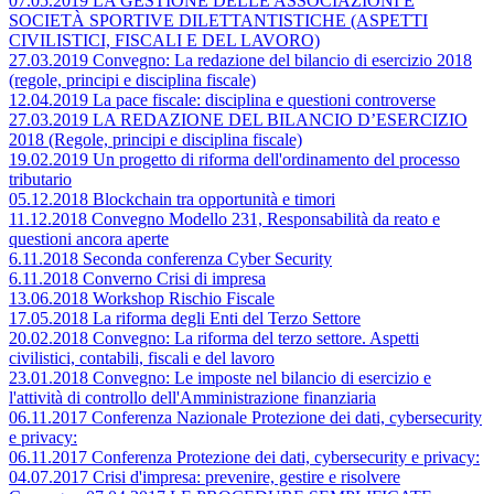
07.05.2019 LA GESTIONE DELLE ASSOCIAZIONI E
SOCIETÀ SPORTIVE DILETTANTISTICHE (ASPETTI
CIVILISTICI, FISCALI E DEL LAVORO)
27.03.2019 Convegno: La redazione del bilancio di esercizio 2018
(regole, principi e disciplina fiscale)
12.04.2019 La pace fiscale: disciplina e questioni controverse
27.03.2019 LA REDAZIONE DEL BILANCIO D’ESERCIZIO
2018 (Regole, principi e disciplina fiscale)
19.02.2019 Un progetto di riforma dell'ordinamento del processo
tributario
05.12.2018 Blockchain tra opportunità e timori
11.12.2018 Convegno Modello 231, Responsabilità da reato e
questioni ancora aperte
6.11.2018 Seconda conferenza Cyber Security
6.11.2018 Converno Crisi di impresa
13.06.2018 Workshop Rischio Fiscale
17.05.2018 La riforma degli Enti del Terzo Settore
20.02.2018 Convegno: La riforma del terzo settore. Aspetti
civilistici, contabili, fiscali e del lavoro
23.01.2018 Convegno: Le imposte nel bilancio di esercizio e
l'attività di controllo dell'Amministrazione finanziaria
06.11.2017 Conferenza Nazionale Protezione dei dati, cybersecurity
e privacy:
06.11.2017 Conferenza Protezione dei dati, cybersecurity e privacy:
04.07.2017 Crisi d'impresa: prevenire, gestire e risolvere