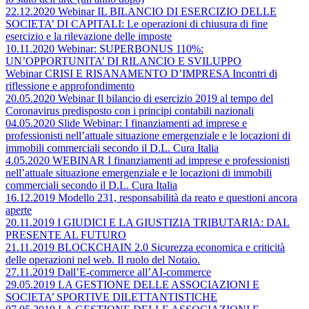
22.12.2020 Webinar IL BILANCIO DI ESERCIZIO DELLE
SOCIETA’ DI CAPITALI: Le operazioni di chiusura di fine
esercizio e la rilevazione delle imposte
10.11.2020 Webinar: SUPERBONUS 110%:
UN’OPPORTUNITA’ DI RILANCIO E SVILUPPO
Webinar CRISI E RISANAMENTO D’IMPRESA Incontri di
riflessione e approfondimento
20.05.2020 Webinar Il bilancio di esercizio 2019 al tempo del
Coronavirus predisposto con i principi contabili nazionali
04.05.2020 Slide Webinar: I finanziamenti ad imprese e
professionisti nell’attuale situazione emergenziale e le locazioni di
immobili commerciali secondo il D.L. Cura Italia
4.05.2020 WEBINAR I finanziamenti ad imprese e professionisti
nell’attuale situazione emergenziale e le locazioni di immobili
commerciali secondo il D.L. Cura Italia
16.12.2019 Modello 231, responsabilità da reato e questioni ancora
aperte
20.11.2019 I GIUDICI E LA GIUSTIZIA TRIBUTARIA: DAL
PRESENTE AL FUTURO
21.11.2019 BLOCKCHAIN 2.0 Sicurezza economica e criticità
delle operazioni nel web. Il ruolo del Notaio.
27.11.2019 Dall’E-commerce all’AI-commerce
29.05.2019 LA GESTIONE DELLE ASSOCIAZIONI E
SOCIETA’ SPORTIVE DILETTANTISTICHE