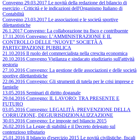
Convegno 29.03.2017 Le novità della redazione del bilancio di
esercizio - Criticità e le indicazioni dell'Organismo Italiano di
Contabilità
Convegno 23.03.2017 Le associazioni e le società sportive
dilettantistiche
26.1.2017 Convegno: La collaborazione tra fisco e contribuente
17.11.2016 Convegno: L’AMMINISTRAZIONE E IL
CONTROLLO DELLE “NUOVE” SOCIETÀ A
PARTECIPAZIONE PUBBLICA
21.10.2016 Il ruolo del commercialista nella crescita economica
20.10.2016 Convegno Vigilanza e sindacato giudiziario sull'attività
gestoria
27.10.2016 Convegno: La gestione delle associazioni e delle società
sportive dilettantistiche
22.06.2016 Convegno: Gli strumenti di tutela per le crisi imprese e
famiglie
13.05.2016 Seminari di diritto doganale
29.04.2016 Convegno: IL LAVORO: TRA PRESENTE E
FUTURO
03.05.2016 Convegno: LEGALITÀ, PREVENZIONE DELLA
CORRUZIONE, DEGIURISDIZIONALIZZAZIONE
30.03.2016 Convegno: Le imposte nel bilancio 2015
26.02.2016 La Legge di stabilità e il Decreto delegato sul
contenzioso tributario
25.01.2016 Il bilancio d'esercizio 2015 Le novità civilistiche, fiscali