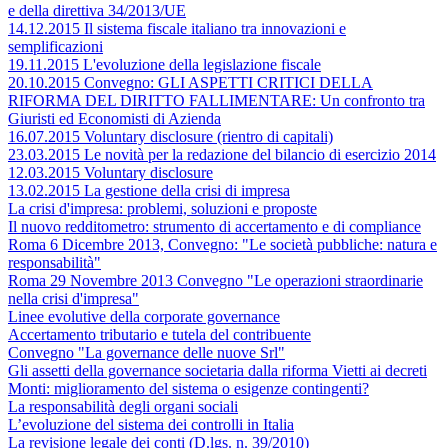
e della direttiva 34/2013/UE
14.12.2015 Il sistema fiscale italiano tra innovazioni e
semplificazioni
19.11.2015 L'evoluzione della legislazione fiscale
20.10.2015 Convegno: GLI ASPETTI CRITICI DELLA
RIFORMA DEL DIRITTO FALLIMENTARE: Un confronto tra
Giuristi ed Economisti di Azienda
16.07.2015 Voluntary disclosure (rientro di capitali)
23.03.2015 Le novità per la redazione del bilancio di esercizio 2014
12.03.2015 Voluntary disclosure
13.02.2015 La gestione della crisi di impresa
La crisi d'impresa: problemi, soluzioni e proposte
Il nuovo redditometro: strumento di accertamento e di compliance
Roma 6 Dicembre 2013, Convegno: "Le società pubbliche: natura e
responsabilità"
Roma 29 Novembre 2013 Convegno "Le operazioni straordinarie
nella crisi d'impresa"
Linee evolutive della corporate governance
Accertamento tributario e tutela del contribuente
Convegno "La governance delle nuove Srl"
Gli assetti della governance societaria dalla riforma Vietti ai decreti
Monti: miglioramento del sistema o esigenze contingenti?
La responsabilità degli organi sociali
L’evoluzione del sistema dei controlli in Italia
La revisione legale dei conti (D.lgs. n. 39/2010)