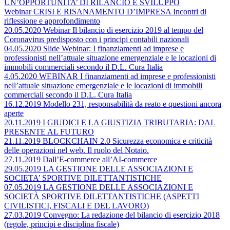
UN’OPPORTUNITA’ DI RILANCIO E SVILUPPO
Webinar CRISI E RISANAMENTO D’IMPRESA Incontri di
riflessione e approfondimento
20.05.2020 Webinar Il bilancio di esercizio 2019 al tempo del
Coronavirus predisposto con i principi contabili nazionali
04.05.2020 Slide Webinar: I finanziamenti ad imprese e
professionisti nell’attuale situazione emergenziale e le locazioni di
immobili commerciali secondo il D.L. Cura Italia
4.05.2020 WEBINAR I finanziamenti ad imprese e professionisti
nell’attuale situazione emergenziale e le locazioni di immobili
commerciali secondo il D.L. Cura Italia
16.12.2019 Modello 231, responsabilità da reato e questioni ancora
aperte
20.11.2019 I GIUDICI E LA GIUSTIZIA TRIBUTARIA: DAL
PRESENTE AL FUTURO
21.11.2019 BLOCKCHAIN 2.0 Sicurezza economica e criticità
delle operazioni nel web. Il ruolo del Notaio.
27.11.2019 Dall’E-commerce all’AI-commerce
29.05.2019 LA GESTIONE DELLE ASSOCIAZIONI E
SOCIETA’ SPORTIVE DILETTANTISTICHE
07.05.2019 LA GESTIONE DELLE ASSOCIAZIONI E
SOCIETÀ SPORTIVE DILETTANTISTICHE (ASPETTI
CIVILISTICI, FISCALI E DEL LAVORO)
27.03.2019 Convegno: La redazione del bilancio di esercizio 2018
(regole, principi e disciplina fiscale)