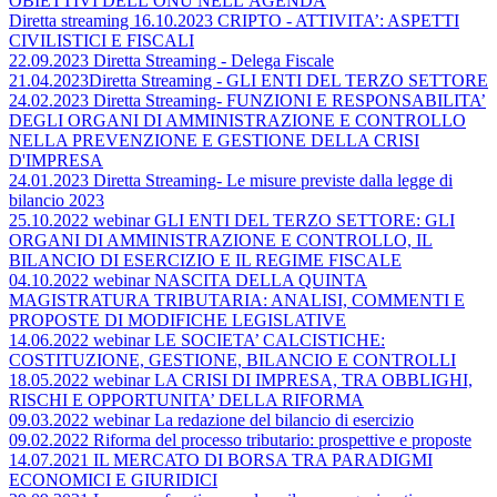
OBIETTIVI DELL’ONU NELL’AGENDA
Diretta streaming 16.10.2023 CRIPTO - ATTIVITA’: ASPETTI
CIVILISTICI E FISCALI
22.09.2023 Diretta Streaming - Delega Fiscale
21.04.2023Diretta Streaming - GLI ENTI DEL TERZO SETTORE
24.02.2023 Diretta Streaming- FUNZIONI E RESPONSABILITA’
DEGLI ORGANI DI AMMINISTRAZIONE E CONTROLLO
NELLA PREVENZIONE E GESTIONE DELLA CRISI
D'IMPRESA
24.01.2023 Diretta Streaming- Le misure previste dalla legge di
bilancio 2023
25.10.2022 webinar GLI ENTI DEL TERZO SETTORE: GLI
ORGANI DI AMMINISTRAZIONE E CONTROLLO, IL
BILANCIO DI ESERCIZIO E IL REGIME FISCALE
04.10.2022 webinar NASCITA DELLA QUINTA
MAGISTRATURA TRIBUTARIA: ANALISI, COMMENTI E
PROPOSTE DI MODIFICHE LEGISLATIVE
14.06.2022 webinar LE SOCIETA’ CALCISTICHE:
COSTITUZIONE, GESTIONE, BILANCIO E CONTROLLI
18.05.2022 webinar LA CRISI DI IMPRESA, TRA OBBLIGHI,
RISCHI E OPPORTUNITA’ DELLA RIFORMA
09.03.2022 webinar La redazione del bilancio di esercizio
09.02.2022 Riforma del processo tributario: prospettive e proposte
14.07.2021 IL MERCATO DI BORSA TRA PARADIGMI
ECONOMICI E GIURIDICI