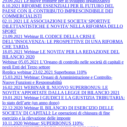
29.09.2021 Le nuove frontiere per lo sviluppo organizzativo
8.10.2021 RIFORME ESSENZIALI PER IL FUTURO DEL
PAESE CON IL CONTRIBUTO IMPRESCINDIBILE DEI
COMMERCIALISTI
02.11.2021 LE ASSOCIAZIONI E SOCIETA’ SPORTIVE
DILETTANTISTICHE E NOVITA’ NELLA RIFORMA DELLO
SPORT
23.09.2021 Webinar IL CODICE DELLA CRISI E
DELL’INSOLVENZA: LE PROSPETTIVE DI UNA RIFORMA
CHE TARDA
18.05.2021 Webinar LE NOVITA’ PER LA REDAZIONE DEL
BILANCIO 2020
Webinar 05.05.2021 L’Organo di controllo nelle società di capitali e
negli Enti del Terzo settore
Replica webinar 23.02.2021 Superbonus 110%
15.03.2021 Webinar: Organi di Amministrazione e Controllo-
Nuove Funzioni e Responsabilità
16.02.2021 WEBINAR IL NUOVO SUPERBONUS: LE
NOVITA’ APPORTATE DALLA LEGGE DI BILANCIO 2021
19.01.2021 Webinar I GIUDICI E LA GIUSTIZIA TRIBUTARIA:
lo stato dell’arte (un anno dopo)
22.12.2020 Webinar IL BILANCIO DI ESERCIZIO DELLE
SOCIETA’ DI CAPITALI: Le operazioni di chiusura di fine
esercizio e la rilevazione delle imposte
10.11.2020 Webinar: SUPERBONUS 110%: