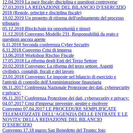
12.04.2019 La pace fiscale: disciplina e questioni controverse
27.03.2019 LA REDAZIONE DEL BILANCIO D’ESERCIZIO
2018 (Regole, principi e disciplina fiscale)
19.02.2019 Un progetto di riforma dell'ordinamento del processo
tributario
05.12.2018 Blockchain tra opportunità e timori
11.12.2018 Convegno Modello 231, Responsabilità da reato e
questioni ancora aperte
6.11.2018 Seconda conferenza Cyber Security
6.11.2018 Converno Crisi di impresa
13.06.2018 Workshop Rischio Fiscale
17.05.2018 La riforma degli Enti del Terzo Settore
20.02.2018 Convegno: La riforma del terzo settore. Aspetti
civilistici, contabili, fiscali e del lavoro
23.01.2018 Convegno: Le imposte nel bilancio di esercizio e
l'attività di controllo dell'Amministrazione finanziaria
06.11.2017 Conferenza Nazionale Protezione dei dati, cybersecurity
e privacy:
06.11.2017 Conferenza Protezione dei dati, cybersecurity e privacy:
04.07.2017 Crisi d'impresa: prevenire, gestire e risolvere
Convegno 07.04.2017 LE PROCEDURE SEMPLIFICATE
TELEMATIZZATE DELL’AGENZIA DELLE ENTRATE E LE
NOVITA’ DELLA REDAZIONE DEL BILANCIO
D’ESERCIZIO
Convegno 17.18 marzo San Benedetto del Tronto: foto