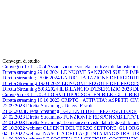
Convegni di studio
Convegno 15.11.2024 Associazioni e società sportive dilettantistiche e l
Diretta streaming 29.10.2024 LE NUOVE SANZIONI SULLE 
Diretta streaming 25.06.2024 LA DICHIARAZIONE DEI REDDITI
Diretta Streaming 19.04.2024 LE NUOVE REGOLE DEL PRO
Diretta Streaming 5.03.2024 IL BILANCIO D'ESERCIZIO 2023
Convegno 29.11.2023 LO SVILUPPO SOSTENIBILE: GLI OB
Diretta streaming 16.10.2023 CRIPTO - ATTIVITA’: ASPETTI CI
22.09.2023 Diretta Streaming - Delega Fiscale
21.04.2023Diretta Streaming - GLI ENTI DEL TERZO SETTORE
24.02.2023 Diretta Streaming- FUNZIONI E RESPONSAB
24.01.2023 Diretta Streaming- Le misure previste dalla legge di bilan
25.10.2022 webinar GLI ENTI DEL TERZO SETTORE: GLI 
04.10.2022 webinar NASCITA DELLA QUINTA MAGISTRAT