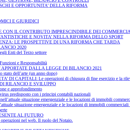
ZIONE, GESTIONE, BILANCIO E CONTROLLI
, RISCHI E OPPORTUNITA’ DELLA RIFORMA
MICI E GIURIDICI
ESE CON IL CONTRIBUTO IMPRESCINDIBILE DEI COMMERCIA
ETTANTISTICHE E NOVITA’ NELLA RIFORMA DELLO SPORT
OLVENZA: LE PROSPETTIVE DI UNA RIFORMA CHE TARDA
LANCIO 2020
gli Enti del Terzo settore
Funzioni e Responsabilità
’ APPORTATE DALLA LEGGE DI BILANCIO 2021
ato dell’arte (un anno dopo)
CAPITALI: Le operazioni di chiusura di fine esercizio e la rilev
 DI RILANCIO E SVILUPPO
ne e approfondimento
rus predisposto con i principi contabili nazionali
nell’attuale situazione emergenziale e le locazioni di immobili commerci
ttuale situazione emergenziale e le locazioni di immobili commerciali 
erte
PRESENTE AL FUTURO
erazioni nel web. Il ruolo del Notaio.