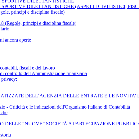
A’ SPORTIVE DILETTANTISTICHE
 SPORTIVE DILETTANTISTICHE (ASPETTI CIVILISTICI, FIS
le, principi e disciplina fiscale)
le, principi e disciplina fiscale)
tario
ni ancora aperte
ontabili, fiscali e del lavoro
 di controllo dell'Amministrazione finanziaria
 privacy:
EMATIZZATE DELL’AGENZIA DELLE ENTRATE E LE NOVITA’
 - Criticità e le indicazioni dell'Organismo Italiano di Contabilità
iche
OLLO DELLE “NUOVE” SOCIETÀ A PARTECIPAZIONE PUBBLIC
storia