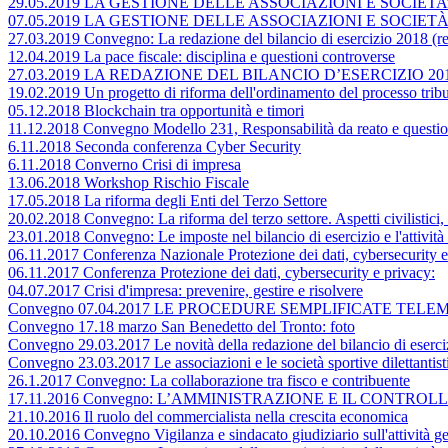
29.05.2019 LA GESTIONE DELLE ASSOCIAZIONI E SOCIET
07.05.2019 LA GESTIONE DELLE ASSOCIAZIONI E SOCIETÀ
27.03.2019 Convegno: La redazione del bilancio di esercizio 2018 (rego
12.04.2019 La pace fiscale: disciplina e questioni controverse
27.03.2019 LA REDAZIONE DEL BILANCIO D’ESERCIZIO 2018 (Rego
19.02.2019 Un progetto di riforma dell'ordinamento del processo tribu
05.12.2018 Blockchain tra opportunità e timori
11.12.2018 Convegno Modello 231, Responsabilità da reato e questio
6.11.2018 Seconda conferenza Cyber Security
6.11.2018 Converno Crisi di impresa
13.06.2018 Workshop Rischio Fiscale
17.05.2018 La riforma degli Enti del Terzo Settore
20.02.2018 Convegno: La riforma del terzo settore. Aspetti civilistici, c
23.01.2018 Convegno: Le imposte nel bilancio di esercizio e l'attività
06.11.2017 Conferenza Nazionale Protezione dei dati, cybersecurity e
06.11.2017 Conferenza Protezione dei dati, cybersecurity e privacy:
04.07.2017 Crisi d'impresa: prevenire, gestire e risolvere
Convegno 07.04.2017 LE PROCEDURE SEMPLIFICATE TEL
Convegno 17.18 marzo San Benedetto del Tronto: foto
Convegno 29.03.2017 Le novità della redazione del bilancio di esercizio
Convegno 23.03.2017 Le associazioni e le società sportive dilettantist
26.1.2017 Convegno: La collaborazione tra fisco e contribuente
17.11.2016 Convegno: L’AMMINISTRAZIONE E IL CONTR
21.10.2016 Il ruolo del commercialista nella crescita economica
20.10.2016 Convegno Vigilanza e sindacato giudiziario sull'attività ge