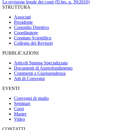
La revisione legale dei conti (D.lgs. n. 39/2010)
STRUTTURA
Associati
Presidente
Consiglio Direttivo
Coordinatore
Comitato Scientifico
Collegio dei Revisori
PUBBLICAZIONI
Articoli Stampa Specializzata
Documenti di Approfondimento
Commenti a Giurisprudenza
Atti di Convegni
EVENTI
Convegni di studio
Seminari
Corsi
Master
Video
CONTATTI