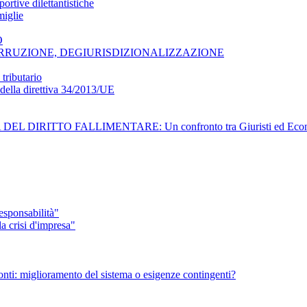
ortive dilettantistiche
miglie
O
CORRUZIONE, DEGIURISDIZIONALIZZAZIONE
tributario
e della direttiva 34/2013/UE
L DIRITTO FALLIMENTARE: Un confronto tra Giuristi ed Econom
sponsabilità"
 crisi d'impresa"
 Monti: miglioramento del sistema o esigenze contingenti?