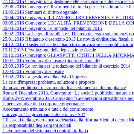
27.10.2016 Convegno: La gestione delle associazioni e delle società sp
22.06.2016 Convegno: Gli strumenti di tutela per le crisi imprese e fa
13.05.2016 Seminari di diritto doganale
29.04.2016 Convegno: IL LAVORO: TRA PRESENTE E FUTUR
03.05.2016 Convegno: LEGALITÀ, PREVENZIONE DELLA 
30.03.2016 Convegno: Le imposte nel bilancio 2015
26.02.2016 La Legge di stabilità e il Decreto delegato sul contenzioso 
25.01.2016 Il bilancio d'esercizio 2015 Le novità civilistiche, fiscali 
14.12.2015 Il sistema fiscale italiano tra innovazioni e semplificazioni
19.11.2015 L'evoluzione della legislazione fiscale
20.10.2015 Convegno: GLI ASPETTI CRITICI DELLA RIFORMA DE
16.07.2015 Voluntary disclosure (rientro di capitali)
23.03.2015 Le novità per la redazione del bilancio di esercizio 2014
12.03.2015 Voluntary disclosure
13.02.2015 La gestione della crisi di impresa
La crisi d'impresa: problemi, soluzioni e proposte
Il nuovo redditometro: strumento di accertamento e di compliance
Roma 6 Dicembre 2013, Convegno: "Le società pubbliche: natura e re
Roma 29 Novembre 2013 Convegno "Le operazioni straordinarie nella
Linee evolutive della corporate governance
Accertamento tributario e tutela del contribuente
Convegno "La governance delle nuove Srl"
Gli assetti della governance societaria dalla riforma Vietti ai decreti
La responsabilità degli organi sociali
L’evoluzione del sistema dei controlli in Italia