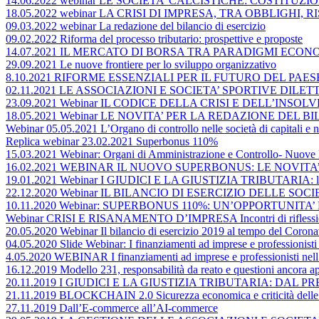
14.06.2022 webinar LE SOCIETA’ CALCISTICHE: COSTITU
18.05.2022 webinar LA CRISI DI IMPRESA, TRA OBBLIGHI
09.03.2022 webinar La redazione del bilancio di esercizio
09.02.2022 Riforma del processo tributario: prospettive e proposte
14.07.2021 IL MERCATO DI BORSA TRA PARADIGMI ECONO
29.09.2021 Le nuove frontiere per lo sviluppo organizzativo
8.10.2021 RIFORME ESSENZIALI PER IL FUTURO DEL PA
02.11.2021 LE ASSOCIAZIONI E SOCIETA’ SPORTIVE DIL
23.09.2021 Webinar IL CODICE DELLA CRISI E DELL’INS
18.05.2021 Webinar LE NOVITA’ PER LA REDAZIONE DEL BI
Webinar 05.05.2021 L’Organo di controllo nelle società di capitali e ne
Replica webinar 23.02.2021 Superbonus 110%
15.03.2021 Webinar: Organi di Amministrazione e Controllo- Nuove 
16.02.2021 WEBINAR IL NUOVO SUPERBONUS: LE NOVITA
19.01.2021 Webinar I GIUDICI E LA GIUSTIZIA TRIBUTARIA: lo st
22.12.2020 Webinar IL BILANCIO DI ESERCIZIO DELLE SOCIETA’ DI 
10.11.2020 Webinar: SUPERBONUS 110%: UN’OPPORTUNITA’
Webinar CRISI E RISANAMENTO D’IMPRESA Incontri di riflessio
20.05.2020 Webinar Il bilancio di esercizio 2019 al tempo del Coronavi
04.05.2020 Slide Webinar: I finanziamenti ad imprese e professionisti 
4.05.2020 WEBINAR I finanziamenti ad imprese e professionisti nell’a
16.12.2019 Modello 231, responsabilità da reato e questioni ancora ap
20.11.2019 I GIUDICI E LA GIUSTIZIA TRIBUTARIA: DAL 
21.11.2019 BLOCKCHAIN 2.0 Sicurezza economica e criticità delle op
27.11.2019 Dall’E-commerce all’AI-commerce