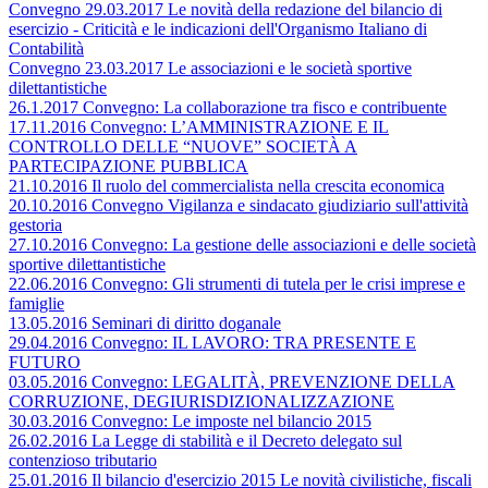
Convegno 29.03.2017 Le novità della redazione del bilancio di
esercizio - Criticità e le indicazioni dell'Organismo Italiano di
Contabilità
Convegno 23.03.2017 Le associazioni e le società sportive
dilettantistiche
26.1.2017 Convegno: La collaborazione tra fisco e contribuente
17.11.2016 Convegno: L’AMMINISTRAZIONE E IL
CONTROLLO DELLE “NUOVE” SOCIETÀ A
PARTECIPAZIONE PUBBLICA
21.10.2016 Il ruolo del commercialista nella crescita economica
20.10.2016 Convegno Vigilanza e sindacato giudiziario sull'attività
gestoria
27.10.2016 Convegno: La gestione delle associazioni e delle società
sportive dilettantistiche
22.06.2016 Convegno: Gli strumenti di tutela per le crisi imprese e
famiglie
13.05.2016 Seminari di diritto doganale
29.04.2016 Convegno: IL LAVORO: TRA PRESENTE E
FUTURO
03.05.2016 Convegno: LEGALITÀ, PREVENZIONE DELLA
CORRUZIONE, DEGIURISDIZIONALIZZAZIONE
30.03.2016 Convegno: Le imposte nel bilancio 2015
26.02.2016 La Legge di stabilità e il Decreto delegato sul
contenzioso tributario
25.01.2016 Il bilancio d'esercizio 2015 Le novità civilistiche, fiscali