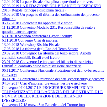
12.04.2019 La pace fiscale: disciplina e questioni controverse
27.03.2019 LA REDAZIONE DEL BILANCIO D’ESERCIZIO
2018 (Regole, principi e disciplina fiscale)
19.02.2019 Un progetto di riforma dell'ordinamento del processo
tributario
05.12.2018 Blockchain tra opportunità e timori
11.12.2018 Convegno Modello 231, Responsabilità da reato e
questioni ancora aperte
6.11.2018 Seconda conferenza Cyber Security
6.11.2018 Converno Crisi di impresa
13.06.2018 Workshop Rischio Fiscale
17.05.2018 La riforma degli Enti del Terzo Settore
20.02.2018 Convegno: La riforma del terzo settore. Aspetti
civilistici, contabili, fiscali e del lavoro
23.01.2018 Convegno: Le imposte nel bilancio di esercizio e
l'attività di controllo dell'Amministrazione finanziaria
06.11.2017 Conferenza Nazionale Protezione dei dati, cybersecurity
e privacy:
06.11.2017 Conferenza Protezione dei dati, cybersecurity e privacy:
04.07.2017 Crisi d'impresa: prevenire, gestire e risolvere
Convegno 07.04.2017 LE PROCEDURE SEMPLIFICATE
TELEMATIZZATE DELL’AGENZIA DELLE ENTRATE E LE
NOVITA’ DELLA REDAZIONE DEL BILANCIO
D’ESERCIZIO
Convegno 17.18 marzo San Benedetto del Tronto: foto