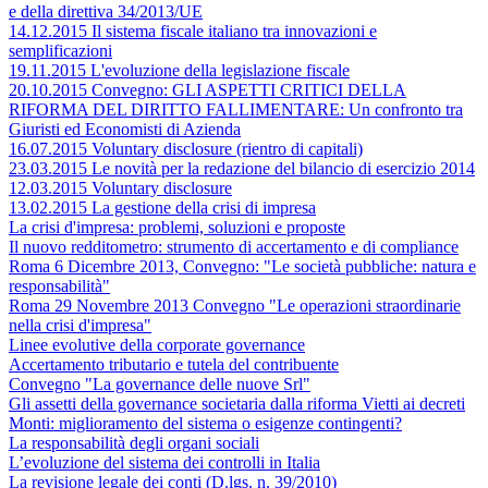
e della direttiva 34/2013/UE
14.12.2015 Il sistema fiscale italiano tra innovazioni e
semplificazioni
19.11.2015 L'evoluzione della legislazione fiscale
20.10.2015 Convegno: GLI ASPETTI CRITICI DELLA
RIFORMA DEL DIRITTO FALLIMENTARE: Un confronto tra
Giuristi ed Economisti di Azienda
16.07.2015 Voluntary disclosure (rientro di capitali)
23.03.2015 Le novità per la redazione del bilancio di esercizio 2014
12.03.2015 Voluntary disclosure
13.02.2015 La gestione della crisi di impresa
La crisi d'impresa: problemi, soluzioni e proposte
Il nuovo redditometro: strumento di accertamento e di compliance
Roma 6 Dicembre 2013, Convegno: "Le società pubbliche: natura e
responsabilità"
Roma 29 Novembre 2013 Convegno "Le operazioni straordinarie
nella crisi d'impresa"
Linee evolutive della corporate governance
Accertamento tributario e tutela del contribuente
Convegno "La governance delle nuove Srl"
Gli assetti della governance societaria dalla riforma Vietti ai decreti
Monti: miglioramento del sistema o esigenze contingenti?
La responsabilità degli organi sociali
L’evoluzione del sistema dei controlli in Italia
La revisione legale dei conti (D.lgs. n. 39/2010)