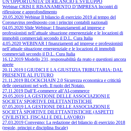
UN’OPPORTUNITA’ DI RILANCIO E SVILUPPO
Webinar CRISI E RISANAMENTO D’IMPRESA Incontri di
riflessione e approfondimento
20.05.2020 Webinar Il bilancio di esercizio 2019 al tempo del
Coronavirus predisposto con i principi contabili nazionali
04.05.2020 Slide Webinar: I finanziamenti ad imprese e
professionisti nell’attuale situazione emergenziale e le locazioni di
immobili commerciali secondo il D.L. Cura Italia
4.05.2020 WEBINAR I finanziamenti ad imprese e professionisti
nell’attuale situazione emergenziale e le locazioni di immobili
commerciali secondo il D.L. Cura Italia
16.12.2019 Modello 231, responsabilità da reato e questioni ancora
aperte
20.11.2019 I GIUDICI E LA GIUSTIZIA TRIBUTARIA: DAL
PRESENTE AL FUTURO
21.11.2019 BLOCKCHAIN 2.0 Sicurezza economica e criticità
delle operazioni nel web. Il ruolo del Notaio.
27.11.2019 Dall’E-commerce all’AI-commerce
29.05.2019 LA GESTIONE DELLE ASSOCIAZIONI E
SOCIETA’ SPORTIVE DILETTANTISTICHE
07.05.2019 LA GESTIONE DELLE ASSOCIAZIONI E
SOCIETÀ SPORTIVE DILETTANTISTICHE (ASPETTI
CIVILISTICI, FISCALI E DEL LAVORO)
27.03.2019 Convegno: La redazione del bilancio di esercizio 2018
(regole, principi e disciplina fiscale)