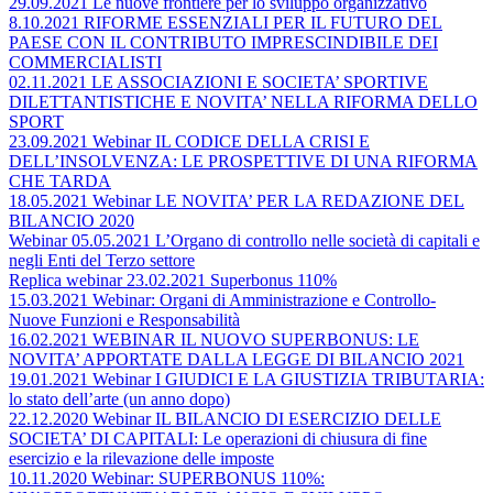
29.09.2021 Le nuove frontiere per lo sviluppo organizzativo
8.10.2021 RIFORME ESSENZIALI PER IL FUTURO DEL
PAESE CON IL CONTRIBUTO IMPRESCINDIBILE DEI
COMMERCIALISTI
02.11.2021 LE ASSOCIAZIONI E SOCIETA’ SPORTIVE
DILETTANTISTICHE E NOVITA’ NELLA RIFORMA DELLO
SPORT
23.09.2021 Webinar IL CODICE DELLA CRISI E
DELL’INSOLVENZA: LE PROSPETTIVE DI UNA RIFORMA
CHE TARDA
18.05.2021 Webinar LE NOVITA’ PER LA REDAZIONE DEL
BILANCIO 2020
Webinar 05.05.2021 L’Organo di controllo nelle società di capitali e
negli Enti del Terzo settore
Replica webinar 23.02.2021 Superbonus 110%
15.03.2021 Webinar: Organi di Amministrazione e Controllo-
Nuove Funzioni e Responsabilità
16.02.2021 WEBINAR IL NUOVO SUPERBONUS: LE
NOVITA’ APPORTATE DALLA LEGGE DI BILANCIO 2021
19.01.2021 Webinar I GIUDICI E LA GIUSTIZIA TRIBUTARIA:
lo stato dell’arte (un anno dopo)
22.12.2020 Webinar IL BILANCIO DI ESERCIZIO DELLE
SOCIETA’ DI CAPITALI: Le operazioni di chiusura di fine
esercizio e la rilevazione delle imposte
10.11.2020 Webinar: SUPERBONUS 110%: