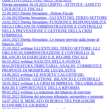
OBIETTIVI DELL’ONU NELL’AGENDA
Diretta streaming 16.10.2023 CRIPTO - ATTIVITA’: ASPETTI
CIVILISTICI E FISCALI
22.09.2023 Diretta Streaming - Delega Fiscale
21.04.2023Diretta Streaming - GLI ENTI DEL TERZO SETTORE
24.02.2023 Diretta Streaming- FUNZIONI E RESPONSABILITA’
DEGLI ORGANI DI AMMINISTRAZIONE E CONTROLLO
NELLA PREVENZIONE E GESTIONE DELLA CRISI
D'IMPRESA
24.01.2023 Diretta Streaming- Le misure previste dalla legge di
bilancio 2023
25.10.2022 webinar GLI ENTI DEL TERZO SETTORE: GLI
ORGANI DI AMMINISTRAZIONE E CONTROLLO, IL
BILANCIO DI ESERCIZIO E IL REGIME FISCALE
04.10.2022 webinar NASCITA DELLA QUINTA
MAGISTRATURA TRIBUTARIA: ANALISI, COMMENTI E
PROPOSTE DI MODIFICHE LEGISLATIVE
14.06.2022 webinar LE SOCIETA’ CALCISTICHE:
COSTITUZIONE, GESTIONE, BILANCIO E CONTROLLI
18.05.2022 webinar LA CRISI DI IMPRESA, TRA OBBLIGHI,
RISCHI E OPPORTUNITA’ DELLA RIFORMA
09.03.2022 webinar La redazione del bilancio di esercizio
09.02.2022 Riforma del processo tributario: prospettive e proposte
14.07.2021 IL MERCATO DI BORSA TRA PARADIGMI
ECONOMICI E GIURIDICI