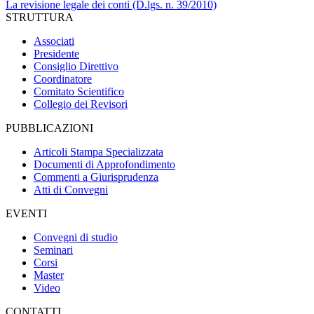
La revisione legale dei conti (D.lgs. n. 39/2010)
STRUTTURA
Associati
Presidente
Consiglio Direttivo
Coordinatore
Comitato Scientifico
Collegio dei Revisori
PUBBLICAZIONI
Articoli Stampa Specializzata
Documenti di Approfondimento
Commenti a Giurisprudenza
Atti di Convegni
EVENTI
Convegni di studio
Seminari
Corsi
Master
Video
CONTATTI