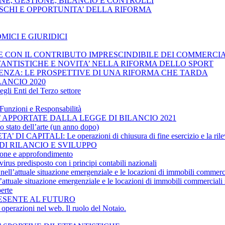
ZIONE, GESTIONE, BILANCIO E CONTROLLI
, RISCHI E OPPORTUNITA’ DELLA RIFORMA
MICI E GIURIDICI
ESE CON IL CONTRIBUTO IMPRESCINDIBILE DEI COMMERCIA
ETTANTISTICHE E NOVITA’ NELLA RIFORMA DELLO SPORT
OLVENZA: LE PROSPETTIVE DI UNA RIFORMA CHE TARDA
LANCIO 2020
gli Enti del Terzo settore
Funzioni e Responsabilità
’ APPORTATE DALLA LEGGE DI BILANCIO 2021
ato dell’arte (un anno dopo)
CAPITALI: Le operazioni di chiusura di fine esercizio e la rilev
 DI RILANCIO E SVILUPPO
ne e approfondimento
rus predisposto con i principi contabili nazionali
nell’attuale situazione emergenziale e le locazioni di immobili commerci
ttuale situazione emergenziale e le locazioni di immobili commerciali 
erte
PRESENTE AL FUTURO
erazioni nel web. Il ruolo del Notaio.