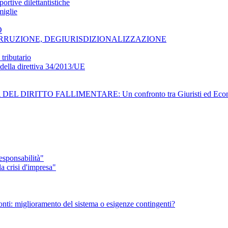
ortive dilettantistiche
miglie
O
CORRUZIONE, DEGIURISDIZIONALIZZAZIONE
tributario
e della direttiva 34/2013/UE
L DIRITTO FALLIMENTARE: Un confronto tra Giuristi ed Econom
sponsabilità"
 crisi d'impresa"
 Monti: miglioramento del sistema o esigenze contingenti?