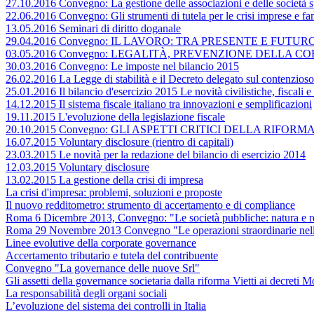
27.10.2016 Convegno: La gestione delle associazioni e delle società sp
22.06.2016 Convegno: Gli strumenti di tutela per le crisi imprese e fa
13.05.2016 Seminari di diritto doganale
29.04.2016 Convegno: IL LAVORO: TRA PRESENTE E FUTUR
03.05.2016 Convegno: LEGALITÀ, PREVENZIONE DELLA 
30.03.2016 Convegno: Le imposte nel bilancio 2015
26.02.2016 La Legge di stabilità e il Decreto delegato sul contenzioso 
25.01.2016 Il bilancio d'esercizio 2015 Le novità civilistiche, fiscali 
14.12.2015 Il sistema fiscale italiano tra innovazioni e semplificazioni
19.11.2015 L'evoluzione della legislazione fiscale
20.10.2015 Convegno: GLI ASPETTI CRITICI DELLA RIFORMA DE
16.07.2015 Voluntary disclosure (rientro di capitali)
23.03.2015 Le novità per la redazione del bilancio di esercizio 2014
12.03.2015 Voluntary disclosure
13.02.2015 La gestione della crisi di impresa
La crisi d'impresa: problemi, soluzioni e proposte
Il nuovo redditometro: strumento di accertamento e di compliance
Roma 6 Dicembre 2013, Convegno: "Le società pubbliche: natura e re
Roma 29 Novembre 2013 Convegno "Le operazioni straordinarie nella
Linee evolutive della corporate governance
Accertamento tributario e tutela del contribuente
Convegno "La governance delle nuove Srl"
Gli assetti della governance societaria dalla riforma Vietti ai decreti
La responsabilità degli organi sociali
L’evoluzione del sistema dei controlli in Italia