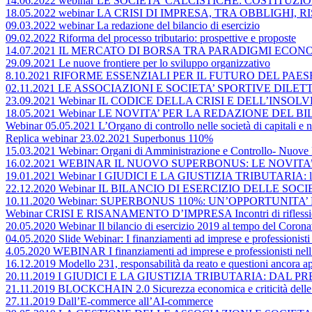
14.06.2022 webinar LE SOCIETA’ CALCISTICHE: COSTITU
18.05.2022 webinar LA CRISI DI IMPRESA, TRA OBBLIGHI
09.03.2022 webinar La redazione del bilancio di esercizio
09.02.2022 Riforma del processo tributario: prospettive e proposte
14.07.2021 IL MERCATO DI BORSA TRA PARADIGMI ECONO
29.09.2021 Le nuove frontiere per lo sviluppo organizzativo
8.10.2021 RIFORME ESSENZIALI PER IL FUTURO DEL PA
02.11.2021 LE ASSOCIAZIONI E SOCIETA’ SPORTIVE DIL
23.09.2021 Webinar IL CODICE DELLA CRISI E DELL’INS
18.05.2021 Webinar LE NOVITA’ PER LA REDAZIONE DEL BI
Webinar 05.05.2021 L’Organo di controllo nelle società di capitali e ne
Replica webinar 23.02.2021 Superbonus 110%
15.03.2021 Webinar: Organi di Amministrazione e Controllo- Nuove 
16.02.2021 WEBINAR IL NUOVO SUPERBONUS: LE NOVITA
19.01.2021 Webinar I GIUDICI E LA GIUSTIZIA TRIBUTARIA: lo st
22.12.2020 Webinar IL BILANCIO DI ESERCIZIO DELLE SOCIETA’ DI 
10.11.2020 Webinar: SUPERBONUS 110%: UN’OPPORTUNITA’
Webinar CRISI E RISANAMENTO D’IMPRESA Incontri di riflessio
20.05.2020 Webinar Il bilancio di esercizio 2019 al tempo del Coronavi
04.05.2020 Slide Webinar: I finanziamenti ad imprese e professionisti 
4.05.2020 WEBINAR I finanziamenti ad imprese e professionisti nell’a
16.12.2019 Modello 231, responsabilità da reato e questioni ancora ap
20.11.2019 I GIUDICI E LA GIUSTIZIA TRIBUTARIA: DAL 
21.11.2019 BLOCKCHAIN 2.0 Sicurezza economica e criticità delle op
27.11.2019 Dall’E-commerce all’AI-commerce