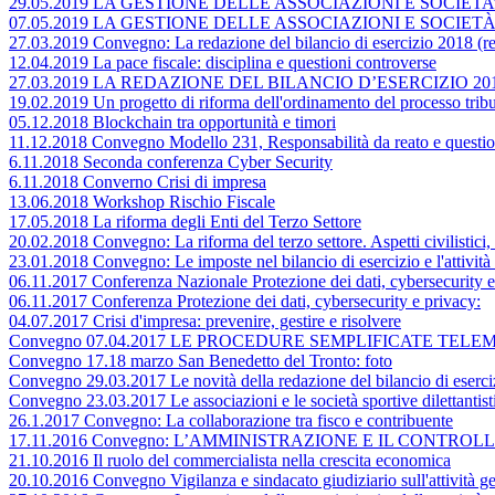
29.05.2019 LA GESTIONE DELLE ASSOCIAZIONI E SOCIET
07.05.2019 LA GESTIONE DELLE ASSOCIAZIONI E SOCIETÀ
27.03.2019 Convegno: La redazione del bilancio di esercizio 2018 (rego
12.04.2019 La pace fiscale: disciplina e questioni controverse
27.03.2019 LA REDAZIONE DEL BILANCIO D’ESERCIZIO 2018 (Rego
19.02.2019 Un progetto di riforma dell'ordinamento del processo tribu
05.12.2018 Blockchain tra opportunità e timori
11.12.2018 Convegno Modello 231, Responsabilità da reato e questio
6.11.2018 Seconda conferenza Cyber Security
6.11.2018 Converno Crisi di impresa
13.06.2018 Workshop Rischio Fiscale
17.05.2018 La riforma degli Enti del Terzo Settore
20.02.2018 Convegno: La riforma del terzo settore. Aspetti civilistici, c
23.01.2018 Convegno: Le imposte nel bilancio di esercizio e l'attività
06.11.2017 Conferenza Nazionale Protezione dei dati, cybersecurity e
06.11.2017 Conferenza Protezione dei dati, cybersecurity e privacy:
04.07.2017 Crisi d'impresa: prevenire, gestire e risolvere
Convegno 07.04.2017 LE PROCEDURE SEMPLIFICATE TEL
Convegno 17.18 marzo San Benedetto del Tronto: foto
Convegno 29.03.2017 Le novità della redazione del bilancio di esercizio
Convegno 23.03.2017 Le associazioni e le società sportive dilettantist
26.1.2017 Convegno: La collaborazione tra fisco e contribuente
17.11.2016 Convegno: L’AMMINISTRAZIONE E IL CONTR
21.10.2016 Il ruolo del commercialista nella crescita economica
20.10.2016 Convegno Vigilanza e sindacato giudiziario sull'attività ge