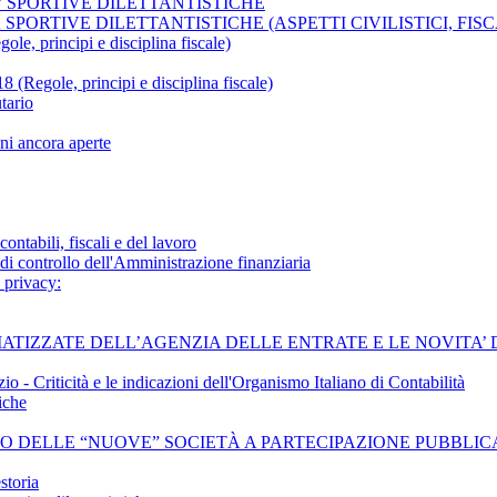
A’ SPORTIVE DILETTANTISTICHE
 SPORTIVE DILETTANTISTICHE (ASPETTI CIVILISTICI, FIS
le, principi e disciplina fiscale)
le, principi e disciplina fiscale)
tario
ni ancora aperte
ontabili, fiscali e del lavoro
 di controllo dell'Amministrazione finanziaria
 privacy:
EMATIZZATE DELL’AGENZIA DELLE ENTRATE E LE NOVITA’
 - Criticità e le indicazioni dell'Organismo Italiano di Contabilità
iche
OLLO DELLE “NUOVE” SOCIETÀ A PARTECIPAZIONE PUBBLIC
storia