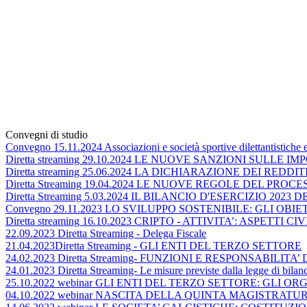
Convegni di studio
Convegno 15.11.2024 Associazioni e società sportive dilettantistiche e l
Diretta streaming 29.10.2024 LE NUOVE SANZIONI SULLE 
Diretta streaming 25.06.2024 LA DICHIARAZIONE DEI REDDITI
Diretta Streaming 19.04.2024 LE NUOVE REGOLE DEL PRO
Diretta Streaming 5.03.2024 IL BILANCIO D'ESERCIZIO 2023
Convegno 29.11.2023 LO SVILUPPO SOSTENIBILE: GLI OB
Diretta streaming 16.10.2023 CRIPTO - ATTIVITA’: ASPETTI CI
22.09.2023 Diretta Streaming - Delega Fiscale
21.04.2023Diretta Streaming - GLI ENTI DEL TERZO SETTORE
24.02.2023 Diretta Streaming- FUNZIONI E RESPONSAB
24.01.2023 Diretta Streaming- Le misure previste dalla legge di bilan
25.10.2022 webinar GLI ENTI DEL TERZO SETTORE: GLI 
04.10.2022 webinar NASCITA DELLA QUINTA MAGISTRAT