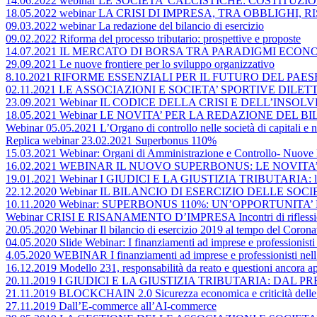
14.06.2022 webinar LE SOCIETA’ CALCISTICHE: COSTITU
18.05.2022 webinar LA CRISI DI IMPRESA, TRA OBBLIGHI
09.03.2022 webinar La redazione del bilancio di esercizio
09.02.2022 Riforma del processo tributario: prospettive e proposte
14.07.2021 IL MERCATO DI BORSA TRA PARADIGMI ECONO
29.09.2021 Le nuove frontiere per lo sviluppo organizzativo
8.10.2021 RIFORME ESSENZIALI PER IL FUTURO DEL PA
02.11.2021 LE ASSOCIAZIONI E SOCIETA’ SPORTIVE DIL
23.09.2021 Webinar IL CODICE DELLA CRISI E DELL’INS
18.05.2021 Webinar LE NOVITA’ PER LA REDAZIONE DEL BI
Webinar 05.05.2021 L’Organo di controllo nelle società di capitali e ne
Replica webinar 23.02.2021 Superbonus 110%
15.03.2021 Webinar: Organi di Amministrazione e Controllo- Nuove 
16.02.2021 WEBINAR IL NUOVO SUPERBONUS: LE NOVITA
19.01.2021 Webinar I GIUDICI E LA GIUSTIZIA TRIBUTARIA: lo st
22.12.2020 Webinar IL BILANCIO DI ESERCIZIO DELLE SOCIETA’ DI 
10.11.2020 Webinar: SUPERBONUS 110%: UN’OPPORTUNITA’
Webinar CRISI E RISANAMENTO D’IMPRESA Incontri di riflessio
20.05.2020 Webinar Il bilancio di esercizio 2019 al tempo del Coronavi
04.05.2020 Slide Webinar: I finanziamenti ad imprese e professionisti 
4.05.2020 WEBINAR I finanziamenti ad imprese e professionisti nell’a
16.12.2019 Modello 231, responsabilità da reato e questioni ancora ap
20.11.2019 I GIUDICI E LA GIUSTIZIA TRIBUTARIA: DAL 
21.11.2019 BLOCKCHAIN 2.0 Sicurezza economica e criticità delle op
27.11.2019 Dall’E-commerce all’AI-commerce