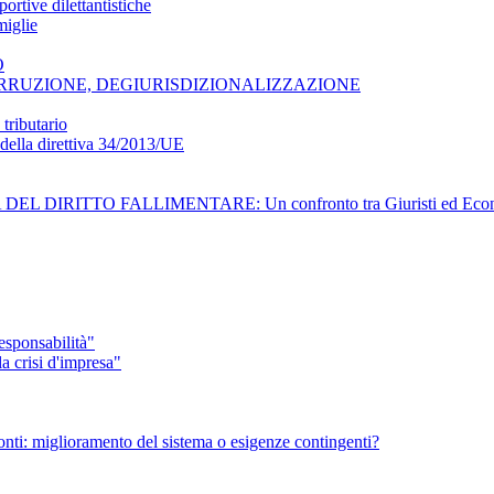
ortive dilettantistiche
miglie
O
CORRUZIONE, DEGIURISDIZIONALIZZAZIONE
tributario
e della direttiva 34/2013/UE
L DIRITTO FALLIMENTARE: Un confronto tra Giuristi ed Econom
sponsabilità"
 crisi d'impresa"
 Monti: miglioramento del sistema o esigenze contingenti?