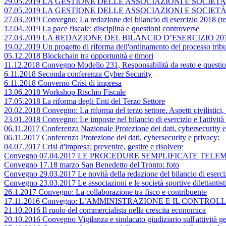
29.05.2019 LA GESTIONE DELLE ASSOCIAZIONI E SOCIET
07.05.2019 LA GESTIONE DELLE ASSOCIAZIONI E SOCIETÀ
27.03.2019 Convegno: La redazione del bilancio di esercizio 2018 (rego
12.04.2019 La pace fiscale: disciplina e questioni controverse
27.03.2019 LA REDAZIONE DEL BILANCIO D’ESERCIZIO 2018 (Rego
19.02.2019 Un progetto di riforma dell'ordinamento del processo tribu
05.12.2018 Blockchain tra opportunità e timori
11.12.2018 Convegno Modello 231, Responsabilità da reato e questio
6.11.2018 Seconda conferenza Cyber Security
6.11.2018 Converno Crisi di impresa
13.06.2018 Workshop Rischio Fiscale
17.05.2018 La riforma degli Enti del Terzo Settore
20.02.2018 Convegno: La riforma del terzo settore. Aspetti civilistici, c
23.01.2018 Convegno: Le imposte nel bilancio di esercizio e l'attività
06.11.2017 Conferenza Nazionale Protezione dei dati, cybersecurity e
06.11.2017 Conferenza Protezione dei dati, cybersecurity e privacy:
04.07.2017 Crisi d'impresa: prevenire, gestire e risolvere
Convegno 07.04.2017 LE PROCEDURE SEMPLIFICATE TEL
Convegno 17.18 marzo San Benedetto del Tronto: foto
Convegno 29.03.2017 Le novità della redazione del bilancio di esercizio
Convegno 23.03.2017 Le associazioni e le società sportive dilettantist
26.1.2017 Convegno: La collaborazione tra fisco e contribuente
17.11.2016 Convegno: L’AMMINISTRAZIONE E IL CONTR
21.10.2016 Il ruolo del commercialista nella crescita economica
20.10.2016 Convegno Vigilanza e sindacato giudiziario sull'attività ge