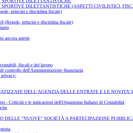
A’ SPORTIVE DILETTANTISTICHE
 SPORTIVE DILETTANTISTICHE (ASPETTI CIVILISTICI, FIS
le, principi e disciplina fiscale)
le, principi e disciplina fiscale)
tario
ni ancora aperte
ontabili, fiscali e del lavoro
 di controllo dell'Amministrazione finanziaria
 privacy:
EMATIZZATE DELL’AGENZIA DELLE ENTRATE E LE NOVITA’
 - Criticità e le indicazioni dell'Organismo Italiano di Contabilità
iche
OLLO DELLE “NUOVE” SOCIETÀ A PARTECIPAZIONE PUBBLIC
storia