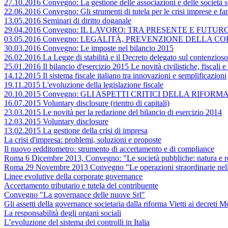
27.10.2016 Convegno: La gestione delle associazioni e delle società sp
22.06.2016 Convegno: Gli strumenti di tutela per le crisi imprese e fa
13.05.2016 Seminari di diritto doganale
29.04.2016 Convegno: IL LAVORO: TRA PRESENTE E FUTUR
03.05.2016 Convegno: LEGALITÀ, PREVENZIONE DELLA 
30.03.2016 Convegno: Le imposte nel bilancio 2015
26.02.2016 La Legge di stabilità e il Decreto delegato sul contenzioso 
25.01.2016 Il bilancio d'esercizio 2015 Le novità civilistiche, fiscali 
14.12.2015 Il sistema fiscale italiano tra innovazioni e semplificazioni
19.11.2015 L'evoluzione della legislazione fiscale
20.10.2015 Convegno: GLI ASPETTI CRITICI DELLA RIFORMA DE
16.07.2015 Voluntary disclosure (rientro di capitali)
23.03.2015 Le novità per la redazione del bilancio di esercizio 2014
12.03.2015 Voluntary disclosure
13.02.2015 La gestione della crisi di impresa
La crisi d'impresa: problemi, soluzioni e proposte
Il nuovo redditometro: strumento di accertamento e di compliance
Roma 6 Dicembre 2013, Convegno: "Le società pubbliche: natura e re
Roma 29 Novembre 2013 Convegno "Le operazioni straordinarie nella
Linee evolutive della corporate governance
Accertamento tributario e tutela del contribuente
Convegno "La governance delle nuove Srl"
Gli assetti della governance societaria dalla riforma Vietti ai decreti
La responsabilità degli organi sociali
L’evoluzione del sistema dei controlli in Italia