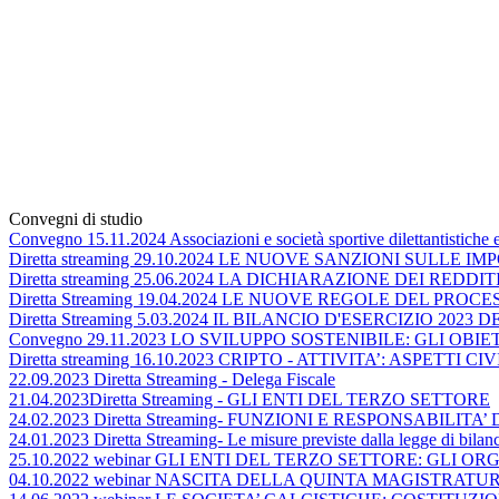
Convegni di studio
Convegno 15.11.2024 Associazioni e società sportive dilettantistiche e l
Diretta streaming 29.10.2024 LE NUOVE SANZIONI SULLE 
Diretta streaming 25.06.2024 LA DICHIARAZIONE DEI REDDITI
Diretta Streaming 19.04.2024 LE NUOVE REGOLE DEL PRO
Diretta Streaming 5.03.2024 IL BILANCIO D'ESERCIZIO 2023
Convegno 29.11.2023 LO SVILUPPO SOSTENIBILE: GLI OB
Diretta streaming 16.10.2023 CRIPTO - ATTIVITA’: ASPETTI CI
22.09.2023 Diretta Streaming - Delega Fiscale
21.04.2023Diretta Streaming - GLI ENTI DEL TERZO SETTORE
24.02.2023 Diretta Streaming- FUNZIONI E RESPONSAB
24.01.2023 Diretta Streaming- Le misure previste dalla legge di bilan
25.10.2022 webinar GLI ENTI DEL TERZO SETTORE: GLI 
04.10.2022 webinar NASCITA DELLA QUINTA MAGISTRAT