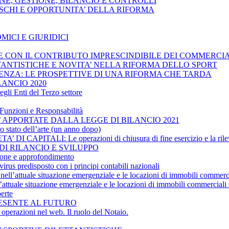
ZIONE, GESTIONE, BILANCIO E CONTROLLI
, RISCHI E OPPORTUNITA’ DELLA RIFORMA
MICI E GIURIDICI
ESE CON IL CONTRIBUTO IMPRESCINDIBILE DEI COMMERCIA
ETTANTISTICHE E NOVITA’ NELLA RIFORMA DELLO SPORT
OLVENZA: LE PROSPETTIVE DI UNA RIFORMA CHE TARDA
LANCIO 2020
gli Enti del Terzo settore
Funzioni e Responsabilità
’ APPORTATE DALLA LEGGE DI BILANCIO 2021
ato dell’arte (un anno dopo)
CAPITALI: Le operazioni di chiusura di fine esercizio e la rilev
 DI RILANCIO E SVILUPPO
ne e approfondimento
rus predisposto con i principi contabili nazionali
nell’attuale situazione emergenziale e le locazioni di immobili commerci
ttuale situazione emergenziale e le locazioni di immobili commerciali 
erte
PRESENTE AL FUTURO
erazioni nel web. Il ruolo del Notaio.