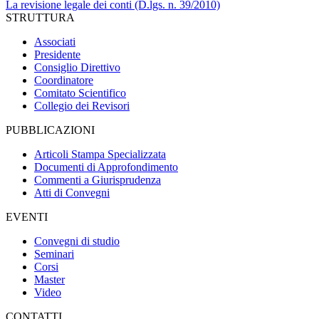
La revisione legale dei conti (D.lgs. n. 39/2010)
STRUTTURA
Associati
Presidente
Consiglio Direttivo
Coordinatore
Comitato Scientifico
Collegio dei Revisori
PUBBLICAZIONI
Articoli Stampa Specializzata
Documenti di Approfondimento
Commenti a Giurisprudenza
Atti di Convegni
EVENTI
Convegni di studio
Seminari
Corsi
Master
Video
CONTATTI