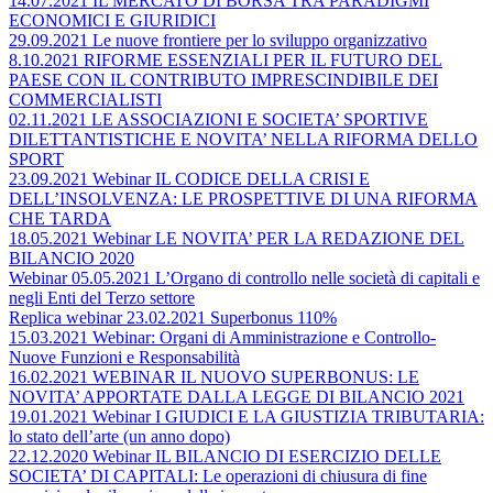
14.07.2021 IL MERCATO DI BORSA TRA PARADIGMI
ECONOMICI E GIURIDICI
29.09.2021 Le nuove frontiere per lo sviluppo organizzativo
8.10.2021 RIFORME ESSENZIALI PER IL FUTURO DEL
PAESE CON IL CONTRIBUTO IMPRESCINDIBILE DEI
COMMERCIALISTI
02.11.2021 LE ASSOCIAZIONI E SOCIETA’ SPORTIVE
DILETTANTISTICHE E NOVITA’ NELLA RIFORMA DELLO
SPORT
23.09.2021 Webinar IL CODICE DELLA CRISI E
DELL’INSOLVENZA: LE PROSPETTIVE DI UNA RIFORMA
CHE TARDA
18.05.2021 Webinar LE NOVITA’ PER LA REDAZIONE DEL
BILANCIO 2020
Webinar 05.05.2021 L’Organo di controllo nelle società di capitali e
negli Enti del Terzo settore
Replica webinar 23.02.2021 Superbonus 110%
15.03.2021 Webinar: Organi di Amministrazione e Controllo-
Nuove Funzioni e Responsabilità
16.02.2021 WEBINAR IL NUOVO SUPERBONUS: LE
NOVITA’ APPORTATE DALLA LEGGE DI BILANCIO 2021
19.01.2021 Webinar I GIUDICI E LA GIUSTIZIA TRIBUTARIA:
lo stato dell’arte (un anno dopo)
22.12.2020 Webinar IL BILANCIO DI ESERCIZIO DELLE
SOCIETA’ DI CAPITALI: Le operazioni di chiusura di fine