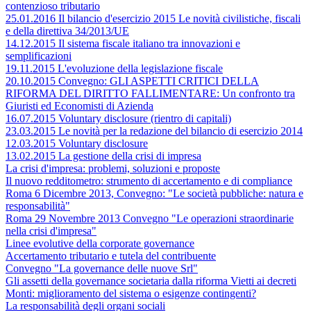
contenzioso tributario
25.01.2016 Il bilancio d'esercizio 2015 Le novità civilistiche, fiscali
e della direttiva 34/2013/UE
14.12.2015 Il sistema fiscale italiano tra innovazioni e
semplificazioni
19.11.2015 L'evoluzione della legislazione fiscale
20.10.2015 Convegno: GLI ASPETTI CRITICI DELLA
RIFORMA DEL DIRITTO FALLIMENTARE: Un confronto tra
Giuristi ed Economisti di Azienda
16.07.2015 Voluntary disclosure (rientro di capitali)
23.03.2015 Le novità per la redazione del bilancio di esercizio 2014
12.03.2015 Voluntary disclosure
13.02.2015 La gestione della crisi di impresa
La crisi d'impresa: problemi, soluzioni e proposte
Il nuovo redditometro: strumento di accertamento e di compliance
Roma 6 Dicembre 2013, Convegno: "Le società pubbliche: natura e
responsabilità"
Roma 29 Novembre 2013 Convegno "Le operazioni straordinarie
nella crisi d'impresa"
Linee evolutive della corporate governance
Accertamento tributario e tutela del contribuente
Convegno "La governance delle nuove Srl"
Gli assetti della governance societaria dalla riforma Vietti ai decreti
Monti: miglioramento del sistema o esigenze contingenti?
La responsabilità degli organi sociali