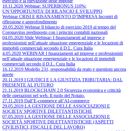
esercizio e la rilevazione delle imposte
10.11.2020 Webinar: SUPERBONUS 110%:
UN’OPPORTUNITA’ DI RILANCIO E SVILUPPO
Webinar CRISI E RISANAMENTO D’IMPRESA Incontri di
riflessione e approfondimento
20.05.2020 Webinar Il bilancio di esercizio 2019 al tempo del
Coronavirus predisposto con i principi contabili nazionali
04.05.2020 Slide Webinar: I finanziamenti ad imprese e
professionisti nell’attuale situazione emergenziale e le locazioni di
immobili commerciali secondo il D.L. Cura Italia
4.05.2020 WEBINAR I finanziamenti ad imprese e professionisti
nell’attuale situazione emergenziale e le locazioni di immobili
commerciali secondo il D.L. Cura Italia
16.12.2019 Modello 231, responsabilità da reato e questioni ancora
aperte
20.11.2019 I GIUDICI E LA GIUSTIZIA TRIBUTARIA: DAL
PRESENTE AL FUTURO
21.11.2019 BLOCKCHAIN 2.0 Sicurezza economica e criticità
delle operazioni nel web. Il ruolo del Notaio.
27.11.2019 Dall’E-commerce all’AI-commerce
29.05.2019 LA GESTIONE DELLE ASSOCIAZIONI E
SOCIETA’ SPORTIVE DILETTANTISTICHE
07.05.2019 LA GESTIONE DELLE ASSOCIAZIONI E
SOCIETÀ SPORTIVE DILETTANTISTICHE (ASPETTI
CIVILISTICI, FISCALI E DEL LAVORO)