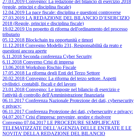
27.03.2019 Convegno: La redazione del bilancio di esercizio 2018
(regole, principi e disciplina fiscale)
12.04.2019 La pace fiscale: disciplina e questioni controverse
27.03.2019 LA REDAZIONE DEL BILANCIO D’ESERCIZIO
2018 (Regole, principi e disciplina fiscale)
19.02.2019 Un progetto di riforma dell'ordinamento del processo
tributario
05.12.2018 Blockchain tra opportunità e timori
11.12.2018 Convegno Modello 231, Responsabilità da reato e
questioni ancora aperte
6.11.2018 Seconda conferenza Cyber Security
6.11.2018 Converno Crisi di impresa
13.06.2018 Workshop Rischio Fiscale
17.05.2018 La riforma degli Enti del Terzo Settore
20.02.2018 Convegno: La riforma del terzo settore. Aspetti
civilistici, contabili, fiscali e del lavoro
23.01.2018 Convegno: Le imposte nel bilancio di esercizio e
l'attività di controllo dell'Amministrazione finanziaria
06.11.2017 Conferenza Nazionale Protezione dei dati, cybersecurity
e privacy:
06.11.2017 Conferenza Protezione dei dati, cybersecurity e privacy:
04.07.2017 Crisi d'impresa: prevenire, gestire e risolvere
Convegno 07.04.2017 LE PROCEDURE SEMPLIFICATE
TELEMATIZZATE DELL’AGENZIA DELLE ENTRATE E LE
NOVITA’ DELLA REDAZIONE DEL BILANCIO