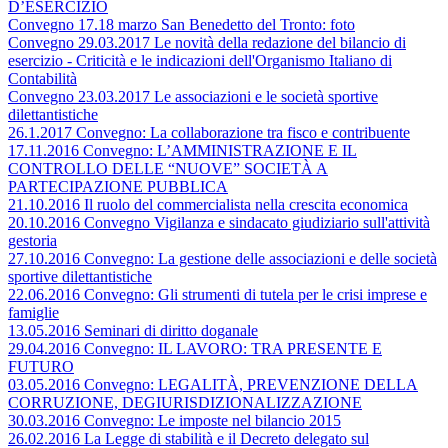
D’ESERCIZIO
Convegno 17.18 marzo San Benedetto del Tronto: foto
Convegno 29.03.2017 Le novità della redazione del bilancio di
esercizio - Criticità e le indicazioni dell'Organismo Italiano di
Contabilità
Convegno 23.03.2017 Le associazioni e le società sportive
dilettantistiche
26.1.2017 Convegno: La collaborazione tra fisco e contribuente
17.11.2016 Convegno: L’AMMINISTRAZIONE E IL
CONTROLLO DELLE “NUOVE” SOCIETÀ A
PARTECIPAZIONE PUBBLICA
21.10.2016 Il ruolo del commercialista nella crescita economica
20.10.2016 Convegno Vigilanza e sindacato giudiziario sull'attività
gestoria
27.10.2016 Convegno: La gestione delle associazioni e delle società
sportive dilettantistiche
22.06.2016 Convegno: Gli strumenti di tutela per le crisi imprese e
famiglie
13.05.2016 Seminari di diritto doganale
29.04.2016 Convegno: IL LAVORO: TRA PRESENTE E
FUTURO
03.05.2016 Convegno: LEGALITÀ, PREVENZIONE DELLA
CORRUZIONE, DEGIURISDIZIONALIZZAZIONE
30.03.2016 Convegno: Le imposte nel bilancio 2015
26.02.2016 La Legge di stabilità e il Decreto delegato sul